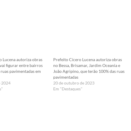
o Lucena autoriza obras
Prefeito Cícero Lucena autoriza obras
vai figurar entre bairros
no Bessa, Brisamar, Jardim Oceania e
 ruas pavimentadas em
João Agripino, que terão 100% das ruas
pavimentadas
e 2024
20 de outubro de 2023
s"
Em "Destaques"
er