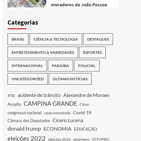
moradores de João Pessoa
Categorias
BRASIL
CIÊNCIA & TECNOLOGIA
DESTAQUES
ENTRETENIMENTO & VARIEDADES
ESPORTES
INTERNACIONAL
PARAÍBA
POLICIAL
UNCATEGORIZED
ÚLTIMAS NOTÍCIAS
acidente de trânsito
Alexandre de Moraes
#TSE
CAMPINA GRANDE
Assalto
China
Covid-19
congresso nacional
corpo encontrado
Cícero Lucena
Câmara dos Deputados
donald trump
ECONOMIA
EDUCAÇÃO
eleições 2022
eleições 2026
empregos
ESTUPRO