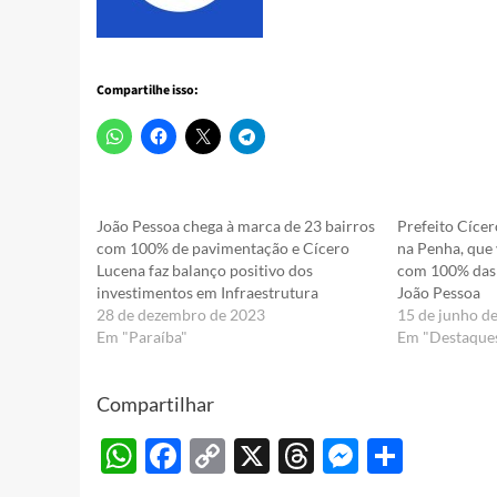
Compartilhe isso:
João Pessoa chega à marca de 23 bairros
Prefeito Cícer
com 100% de pavimentação e Cícero
na Penha, que 
Lucena faz balanço positivo dos
com 100% das
investimentos em Infraestrutura
João Pessoa
28 de dezembro de 2023
15 de junho d
Em "Paraíba"
Em "Destaque
Compartilhar
WhatsApp
Facebook
Copy
X
Threads
Messeng
Share
Link