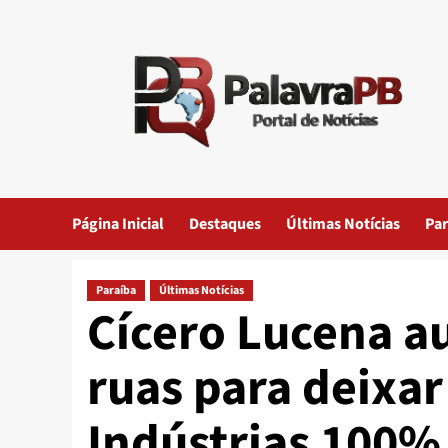
Skip
to
content
Página Inicial
Destaques
Últimas Notícias
Par
Paraíba
Últimas Notícias
Cícero Lucena a
ruas para deixar
Indústrias 100