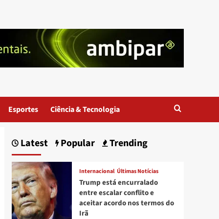
Esportes
Ciência & Tecnologia
Latest
Popular
Trending
Internacional
Últimas Notícias
Trump está encurralado
entre escalar conflito e
aceitar acordo nos termos do
Irã