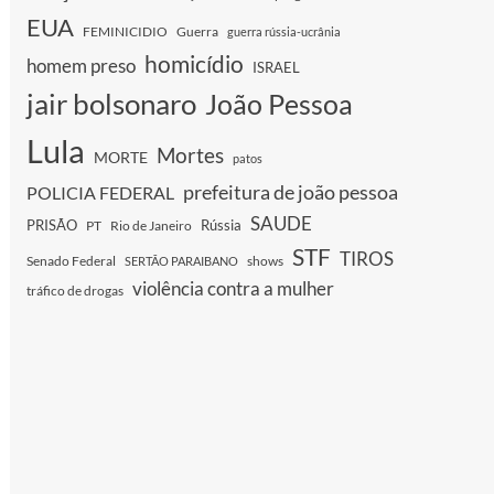
EUA
FEMINICIDIO
Guerra
guerra rússia-ucrânia
homicídio
homem preso
ISRAEL
jair bolsonaro
João Pessoa
Lula
Mortes
MORTE
patos
prefeitura de joão pessoa
POLICIA FEDERAL
SAUDE
PRISÃO
Rússia
PT
Rio de Janeiro
STF
TIROS
Senado Federal
shows
SERTÃO PARAIBANO
violência contra a mulher
tráfico de drogas