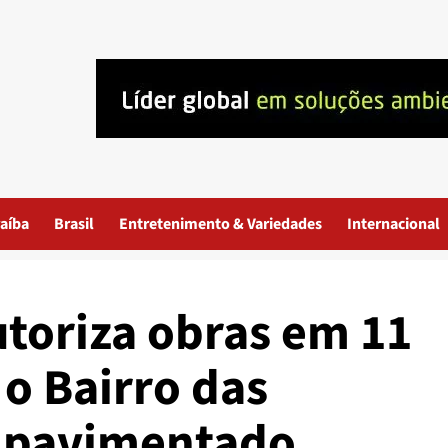
aíba
Brasil
Entretenimento & Variedades
Internacional
utoriza obras em 11
 o Bairro das
% pavimentado