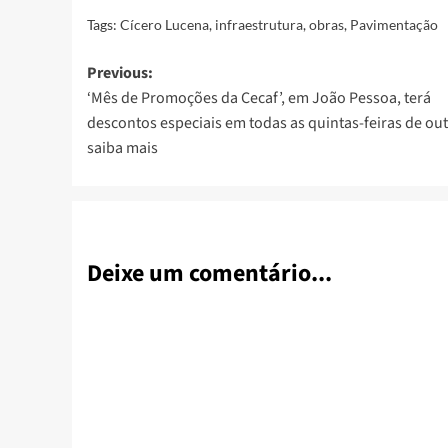
Tags:
Cícero Lucena
,
infraestrutura
,
obras
,
Pavimentação
Post
Previous:
‘Mês de Promoções da Cecaf’, em João Pessoa, terá
navigation
descontos especiais em todas as quintas-feiras de ou
saiba mais
Deixe um comentário...