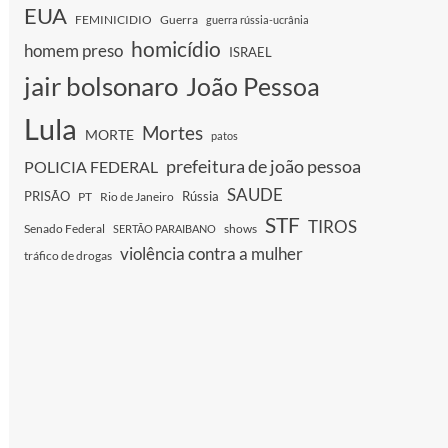
EUA
FEMINICIDIO
Guerra
guerra rússia-ucrânia
homicídio
homem preso
ISRAEL
jair bolsonaro
João Pessoa
Lula
Mortes
MORTE
patos
prefeitura de joão pessoa
POLICIA FEDERAL
SAUDE
PRISÃO
Rússia
PT
Rio de Janeiro
STF
TIROS
Senado Federal
shows
SERTÃO PARAIBANO
violência contra a mulher
tráfico de drogas