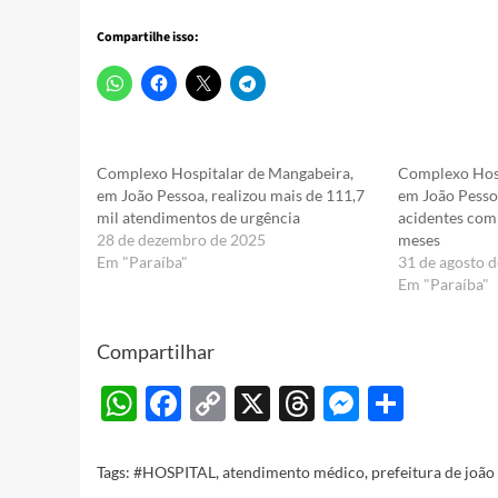
Compartilhe isso:
Complexo Hospitalar de Mangabeira,
Complexo Hosp
em João Pessoa, realizou mais de 111,7
em João Pessoa
mil atendimentos de urgência
acidentes com
28 de dezembro de 2025
meses
Em "Paraíba"
31 de agosto 
Em "Paraíba"
Compartilhar
WhatsApp
Facebook
Copy
X
Threads
Messeng
Share
Link
Tags:
#HOSPITAL
,
atendimento médico
,
prefeitura de joão