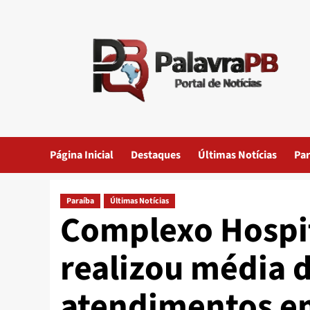
Skip
to
content
Página Inicial
Destaques
Últimas Notícias
Par
Paraíba
Últimas Notícias
Complexo Hospi
realizou média d
atendimentos e