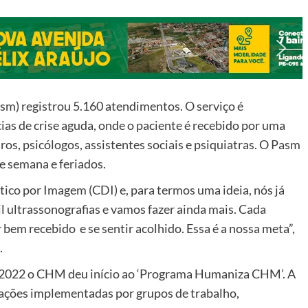
m) registrou 5.160 atendimentos. O serviço é
as de crise aguda, onde o paciente é recebido por uma
os, psicólogos, assistentes sociais e psiquiatras. O Pasm
de semana e feriados.
co por Imagem (CDI) e, para termos uma ideia, nós já
l ultrassonografias e vamos fazer ainda mais. Cada
em recebido e se sentir acolhido. Essa é a nossa meta”,
.
 2022 o CHM deu início ao ‘Programa Humaniza CHM’. A
 ações implementadas por grupos de trabalho,