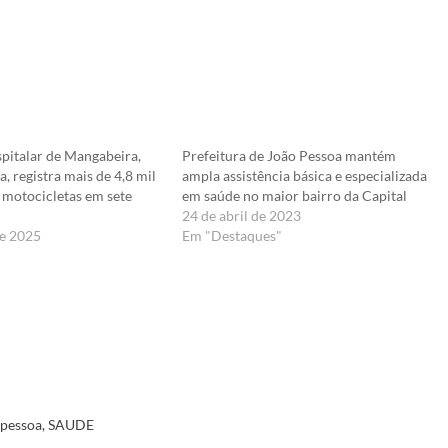
italar de Mangabeira,
Prefeitura de João Pessoa mantém
, registra mais de 4,8 mil
ampla assistência básica e especializada
 motocicletas em sete
em saúde no maior bairro da Capital
24 de abril de 2023
de 2025
Em "Destaques"
er
 pessoa
,
SAUDE