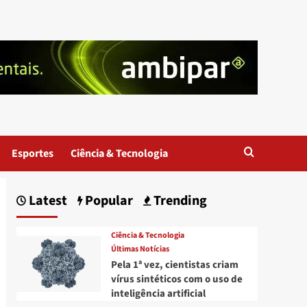
Esportes
Ciência & Tecnologia
Latest
Popular
Trending
Ciência & Tecnologia
Últimas Notícias
Pela 1ª vez, cientistas criam
vírus sintéticos com o uso de
inteligência artificial