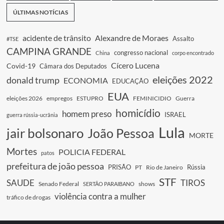
ÚLTIMAS NOTÍCIAS
acidente de trânsito
Alexandre de Moraes
Assalto
#TSE
CAMPINA GRANDE
congresso nacional
China
corpo encontrado
Cícero Lucena
Covid-19
Câmara dos Deputados
eleições 2022
donald trump
ECONOMIA
EDUCAÇÃO
EUA
eleições 2026
empregos
ESTUPRO
FEMINICIDIO
Guerra
homicídio
homem preso
ISRAEL
guerra rússia-ucrânia
Lula
jair bolsonaro
João Pessoa
MORTE
Mortes
POLICIA FEDERAL
patos
prefeitura de joão pessoa
PRISÃO
Rússia
PT
Rio de Janeiro
STF
SAUDE
TIROS
Senado Federal
shows
SERTÃO PARAIBANO
violência contra a mulher
tráfico de drogas