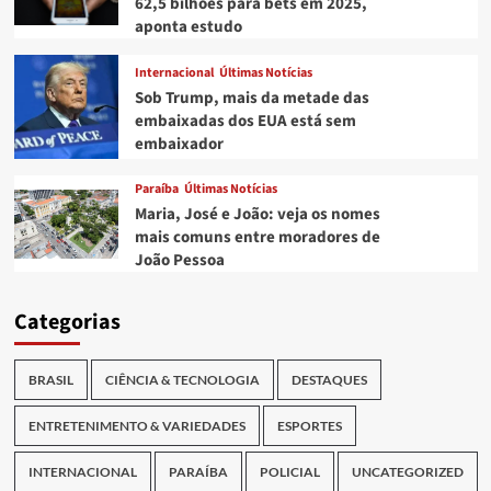
62,5 bilhões para bets em 2025,
aponta estudo
Internacional
Últimas Notícias
Sob Trump, mais da metade das
embaixadas dos EUA está sem
embaixador
Paraíba
Últimas Notícias
Maria, José e João: veja os nomes
mais comuns entre moradores de
João Pessoa
Categorias
BRASIL
CIÊNCIA & TECNOLOGIA
DESTAQUES
ENTRETENIMENTO & VARIEDADES
ESPORTES
INTERNACIONAL
PARAÍBA
POLICIAL
UNCATEGORIZED