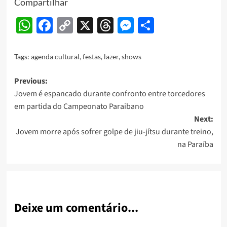
Compartilhar
WhatsApp
Facebook
Copy
X
Threads
Messenger
Share
Link
Tags:
agenda cultural
,
festas
,
lazer
,
shows
Post
Previous:
Jovem é espancado durante confronto entre torcedores
navigation
em partida do Campeonato Paraibano
Next:
Jovem morre após sofrer golpe de jiu-jítsu durante treino,
na Paraíba
Deixe um comentário...