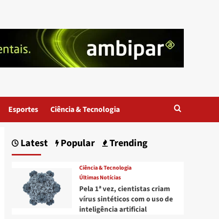
Esportes
Ciência & Tecnologia
Latest
Popular
Trending
Ciência & Tecnologia
Últimas Notícias
Pela 1ª vez, cientistas criam
vírus sintéticos com o uso de
inteligência artificial