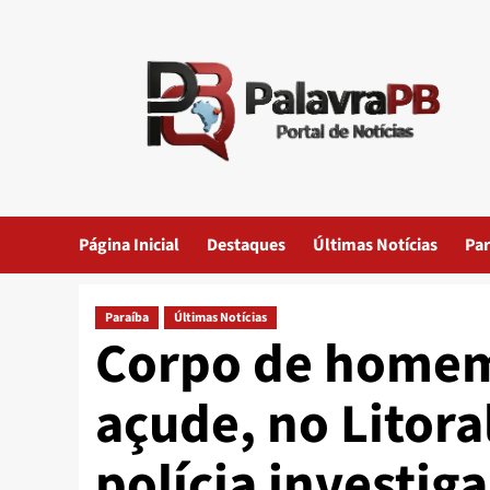
Skip
to
content
Página Inicial
Destaques
Últimas Notícias
Par
Paraíba
Últimas Notícias
Corpo de homem
açude, no Litora
polícia investi