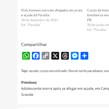
Dois homens morrem afogados em praia
Corpo de hom
e açude da Paraíba
bombeiros em
28 de dezembro de 2021
PB
Em "Paraíba"
20 de junho d
Em "Paraíba"
Compartilhar
WhatsApp
Facebook
Copy
X
Threads
Messeng
Share
Link
Tags:
açude
,
corpo encontrado
,
litoral norte paraibano
,
mor
Post
Previous:
Adolescente morre após se afogar em açude, em Cam
navigation
Grande