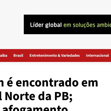
aíba
Brasil
Entretenimento & Variedades
Internacional
 é encontrado em
l Norte da PB;
ga afogamento