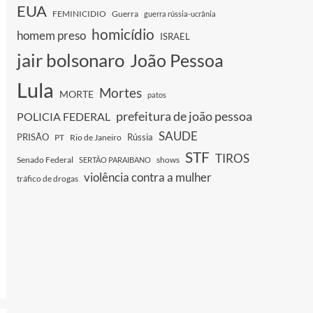
EUA
FEMINICIDIO
Guerra
guerra rússia-ucrânia
homicídio
homem preso
ISRAEL
jair bolsonaro
João Pessoa
Lula
Mortes
MORTE
patos
prefeitura de joão pessoa
POLICIA FEDERAL
SAUDE
PRISÃO
Rússia
PT
Rio de Janeiro
STF
TIROS
Senado Federal
shows
SERTÃO PARAIBANO
violência contra a mulher
tráfico de drogas