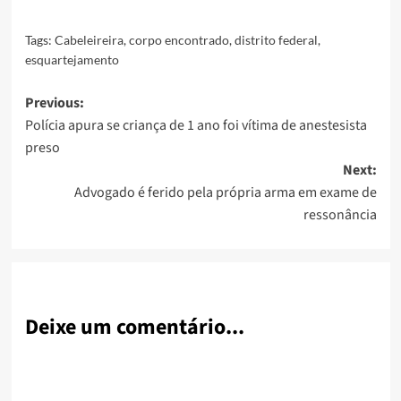
Link
Tags:
Cabeleireira
,
corpo encontrado
,
distrito federal
,
esquartejamento
Post
Previous:
Polícia apura se criança de 1 ano foi vítima de anestesista
navigation
preso
Next:
Advogado é ferido pela própria arma em exame de
ressonância
Deixe um comentário...