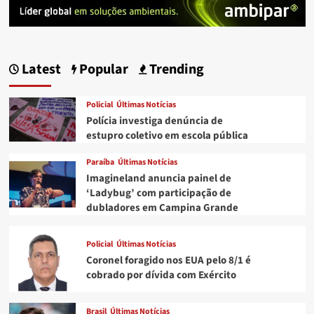
Latest
Popular
Trending
Policial
Últimas Notícias
Polícia investiga denúncia de
estupro coletivo em escola pública
Paraíba
Últimas Notícias
Imagineland anuncia painel de
‘Ladybug’ com participação de
dubladores em Campina Grande
Policial
Últimas Notícias
Coronel foragido nos EUA pelo 8/1 é
cobrado por dívida com Exército
Brasil
Últimas Notícias