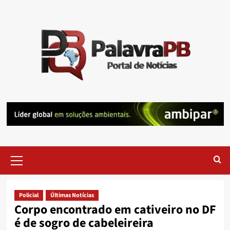
Skip
to
content
Primary
Menu
Policial
Últimas Notícias
Corpo encontrado em cativeiro no DF
é de sogro de cabeleireira