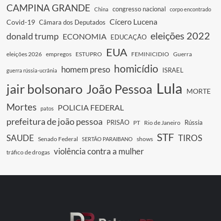
CAMPINA GRANDE
congresso nacional
China
corpo encontrado
Cícero Lucena
Covid-19
Câmara dos Deputados
eleições 2022
donald trump
ECONOMIA
EDUCAÇÃO
EUA
eleições 2026
empregos
ESTUPRO
FEMINICIDIO
Guerra
homicídio
homem preso
ISRAEL
guerra rússia-ucrânia
Lula
jair bolsonaro
João Pessoa
MORTE
Mortes
POLICIA FEDERAL
patos
prefeitura de joão pessoa
PRISÃO
Rússia
PT
Rio de Janeiro
STF
SAUDE
TIROS
Senado Federal
shows
SERTÃO PARAIBANO
violência contra a mulher
tráfico de drogas