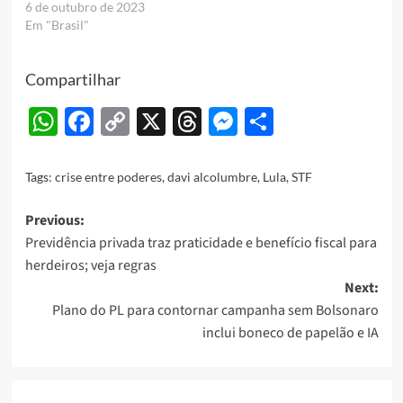
6 de outubro de 2023
Em "Brasil"
Compartilhar
WhatsApp
Facebook
Copy
X
Threads
Messenger
Share
Link
Tags:
crise entre poderes
,
davi alcolumbre
,
Lula
,
STF
Post
Previous:
Previdência privada traz praticidade e benefício fiscal para
navigation
herdeiros; veja regras
Next:
Plano do PL para contornar campanha sem Bolsonaro
inclui boneco de papelão e IA