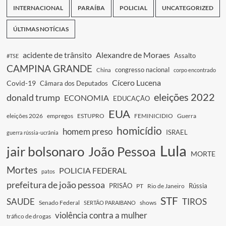
INTERNACIONAL
PARAÍBA
POLICIAL
UNCATEGORIZED
ÚLTIMAS NOTÍCIAS
acidente de trânsito
Alexandre de Moraes
Assalto
#TSE
CAMPINA GRANDE
congresso nacional
China
corpo encontrado
Cícero Lucena
Covid-19
Câmara dos Deputados
eleições 2022
donald trump
ECONOMIA
EDUCAÇÃO
EUA
eleições 2026
empregos
ESTUPRO
FEMINICIDIO
Guerra
homicídio
homem preso
ISRAEL
guerra rússia-ucrânia
Lula
jair bolsonaro
João Pessoa
MORTE
Mortes
POLICIA FEDERAL
patos
prefeitura de joão pessoa
PRISÃO
Rússia
PT
Rio de Janeiro
STF
SAUDE
TIROS
Senado Federal
shows
SERTÃO PARAIBANO
violência contra a mulher
tráfico de drogas