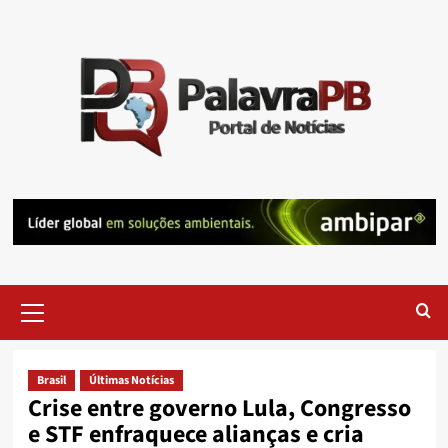
Skip
to
content
Primary
Menu
Brasil
Últimas Notícias
Crise entre governo Lula, Congresso
e STF enfraquece alianças e cria