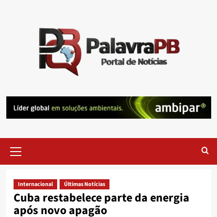
Skip
to
content
Primary
Menu
Internacional
Últimas Notícias
Cuba restabelece parte da energia
após novo apagão