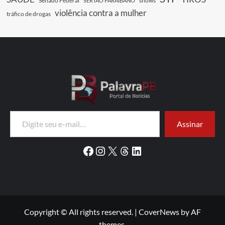
Senado Federal
shows
SERTÃO PARAIBANO
violência contra a mulher
tráfico de drogas
Digite seu e-mail…
Assinar
Facebook
Instagram
X
Threads
LinkedIn
Copyright © All rights reserved.
|
CoverNews
by AF
themes.