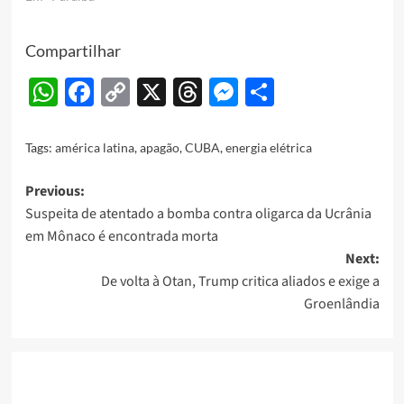
Compartilhar
WhatsApp
Facebook
Copy
X
Threads
Messenger
Share
Link
Tags:
américa latina
,
apagão
,
CUBA
,
energia elétrica
Post
Previous:
Suspeita de atentado a bomba contra oligarca da Ucrânia
navigation
em Mônaco é encontrada morta
Next:
De volta à Otan, Trump critica aliados e exige a
Groenlândia