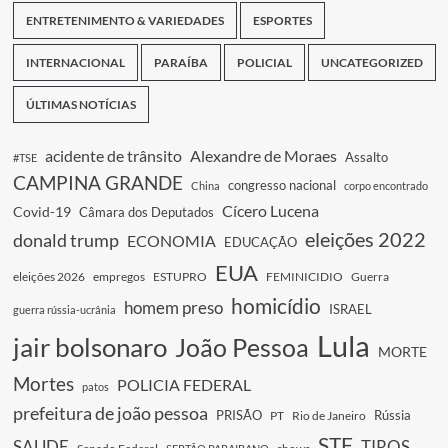
ENTRETENIMENTO & VARIEDADES
ESPORTES
INTERNACIONAL
PARAÍBA
POLICIAL
UNCATEGORIZED
ÚLTIMAS NOTÍCIAS
acidente de trânsito
Alexandre de Moraes
Assalto
#TSE
CAMPINA GRANDE
congresso nacional
China
corpo encontrado
Cícero Lucena
Covid-19
Câmara dos Deputados
eleições 2022
donald trump
ECONOMIA
EDUCAÇÃO
EUA
eleições 2026
empregos
ESTUPRO
FEMINICIDIO
Guerra
homicídio
homem preso
ISRAEL
guerra rússia-ucrânia
Lula
jair bolsonaro
João Pessoa
MORTE
Mortes
POLICIA FEDERAL
patos
prefeitura de joão pessoa
PRISÃO
Rússia
PT
Rio de Janeiro
STF
SAUDE
TIROS