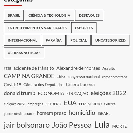
BRASIL
CIÊNCIA & TECNOLOGIA
DESTAQUES
ENTRETENIMENTO & VARIEDADES
ESPORTES
INTERNACIONAL
PARAÍBA
POLICIAL
UNCATEGORIZED
ÚLTIMAS NOTÍCIAS
acidente de trânsito
Alexandre de Moraes
Assalto
#TSE
CAMPINA GRANDE
congresso nacional
China
corpo encontrado
Cícero Lucena
Covid-19
Câmara dos Deputados
eleições 2022
donald trump
ECONOMIA
EDUCAÇÃO
EUA
eleições 2026
empregos
ESTUPRO
FEMINICIDIO
Guerra
homicídio
homem preso
ISRAEL
guerra rússia-ucrânia
Lula
jair bolsonaro
João Pessoa
MORTE