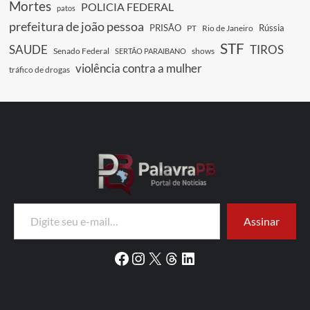
Mortes
POLICIA FEDERAL
patos
prefeitura de joão pessoa
PRISÃO
Rússia
PT
Rio de Janeiro
STF
SAUDE
TIROS
Senado Federal
shows
SERTÃO PARAIBANO
violência contra a mulher
tráfico de drogas
Digite seu e-mail…
Assinar
Facebook
Instagram
X
Threads
LinkedIn