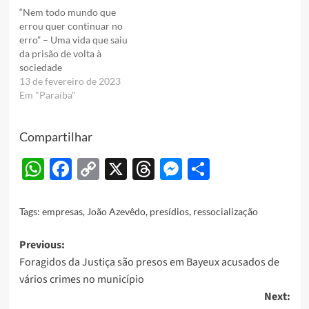
“Nem todo mundo que
errou quer continuar no
erro” – Uma vida que saiu
da prisão de volta à
sociedade
13 de fevereiro de 2023
Em "Paraíba"
Compartilhar
WhatsApp
Facebook
Copy
X
Threads
Messenger
Share
Link
Tags:
empresas
,
João Azevêdo
,
presídios
,
ressocialização
Post
Previous:
Foragidos da Justiça são presos em Bayeux acusados de
navigation
vários crimes no município
Next: