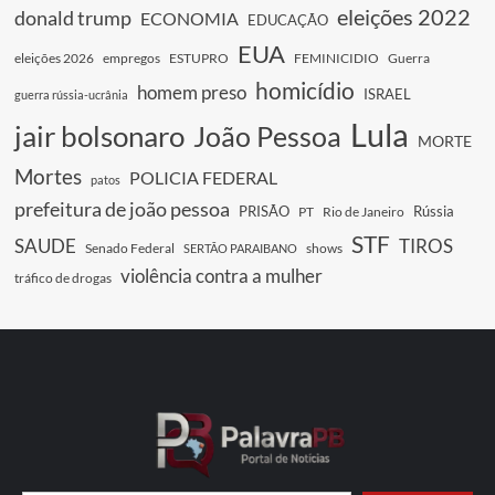
eleições 2022
donald trump
ECONOMIA
EDUCAÇÃO
EUA
eleições 2026
empregos
ESTUPRO
FEMINICIDIO
Guerra
homicídio
homem preso
ISRAEL
guerra rússia-ucrânia
Lula
jair bolsonaro
João Pessoa
MORTE
Mortes
POLICIA FEDERAL
patos
prefeitura de joão pessoa
PRISÃO
Rússia
PT
Rio de Janeiro
STF
SAUDE
TIROS
Senado Federal
shows
SERTÃO PARAIBANO
violência contra a mulher
tráfico de drogas
Digite seu e-mail…