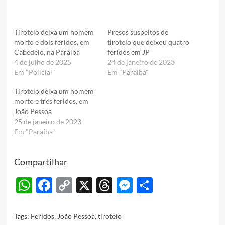
Tiroteio deixa um homem
Presos suspeitos de
morto e dois feridos, em
tiroteio que deixou quatro
Cabedelo, na Paraíba
feridos em JP
4 de julho de 2025
24 de janeiro de 2023
Em "Policial"
Em "Paraíba"
Tiroteio deixa um homem
morto e três feridos, em
João Pessoa
25 de janeiro de 2023
Em "Paraíba"
Compartilhar
WhatsApp
Facebook
Copy
X
Threads
Messenger
Share
Link
Tags:
Feridos
,
João Pessoa
,
tiroteio