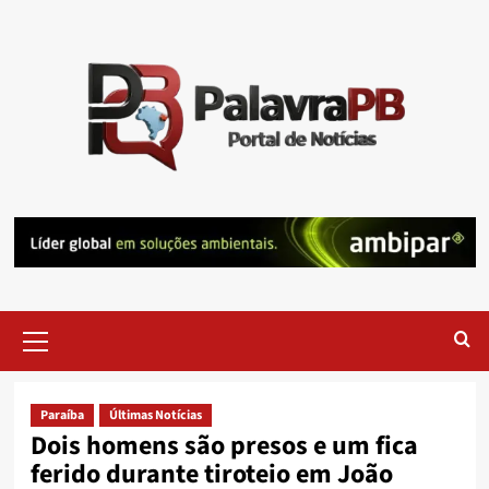
Skip
to
content
Primary
Menu
Paraíba
Últimas Notícias
Dois homens são presos e um fica
ferido durante tiroteio em João