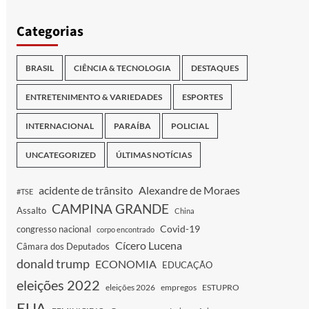
Categorias
BRASIL
CIÊNCIA & TECNOLOGIA
DESTAQUES
ENTRETENIMENTO & VARIEDADES
ESPORTES
INTERNACIONAL
PARAÍBA
POLICIAL
UNCATEGORIZED
ÚLTIMAS NOTÍCIAS
acidente de trânsito
Alexandre de Moraes
#TSE
CAMPINA GRANDE
Assalto
China
Covid-19
congresso nacional
corpo encontrado
Cícero Lucena
Câmara dos Deputados
donald trump
ECONOMIA
EDUCAÇÃO
eleições 2022
eleições 2026
empregos
ESTUPRO
EUA