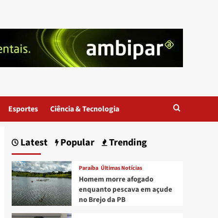
Esportes
Ciência & Tecnologia
Latest
Popular
Trending
Paraíba
Últimas Notícias
Homem morre afogado
enquanto pescava em açude
no Brejo da PB