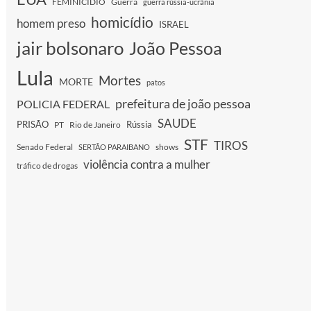
FEMINICIDIO
Guerra
guerra rússia-ucrânia
homicídio
homem preso
ISRAEL
jair bolsonaro
João Pessoa
Lula
Mortes
MORTE
patos
prefeitura de joão pessoa
POLICIA FEDERAL
SAUDE
PRISÃO
Rússia
PT
Rio de Janeiro
STF
TIROS
Senado Federal
shows
SERTÃO PARAIBANO
violência contra a mulher
tráfico de drogas