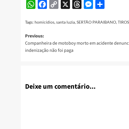
WhatsApp
Facebook
Copy
X
Threads
Messeng
Share
Link
Tags:
homicídios
,
santa luzia
,
SERTÃO PARAIBANO
,
TIROS
Post
Previous:
Companheira de motoboy morto em acidente denunc
navigation
indenização não foi paga
Deixe um comentário...