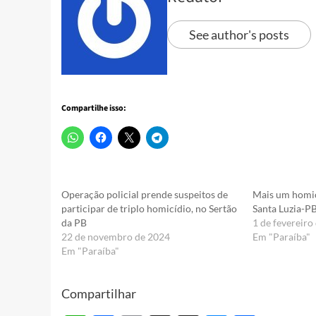
See author's posts
Compartilhe isso:
Operação policial prende suspeitos de
Mais um homic
participar de triplo homicídio, no Sertão
Santa Luzia-PB
da PB
1 de fevereiro
22 de novembro de 2024
Em "Paraíba"
Em "Paraíba"
Compartilhar