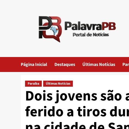
Skip
to
content
Página Inicial
Destaques
Últimas Notícias
Par
Paraíba
Últimas Notícias
Dois jovens são 
ferido a tiros d
na cidade de San