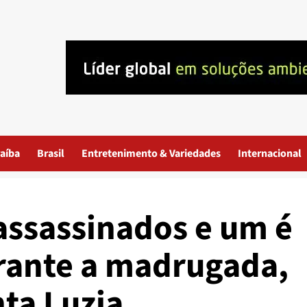
aíba
Brasil
Entretenimento & Variedades
Internacional
assassinados e um é
urante a madrugada,
ta Luzia