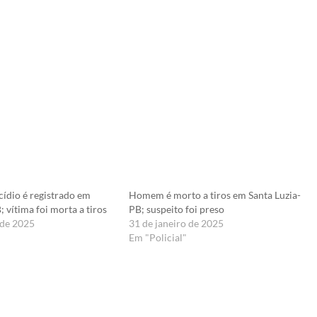
ídio é registrado em
Homem é morto a tiros em Santa Luzia-
; vítima foi morta a tiros
PB; suspeito foi preso
 de 2025
31 de janeiro de 2025
Em "Policial"