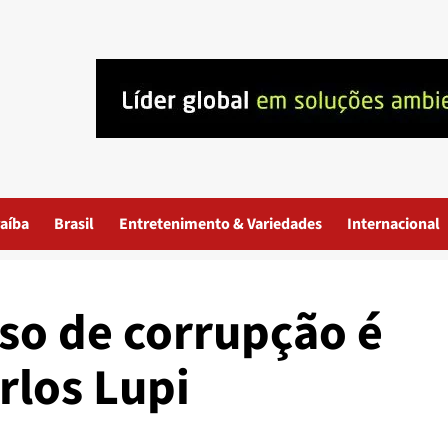
aíba
Brasil
Entretenimento & Variedades
Internacional
so de corrupção é
los Lupi