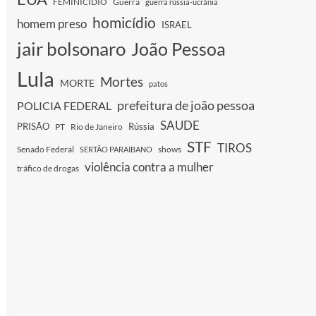
FEMINICIDIO
Guerra
guerra rússia-ucrânia
homicídio
homem preso
ISRAEL
jair bolsonaro
João Pessoa
Lula
Mortes
MORTE
patos
prefeitura de joão pessoa
POLICIA FEDERAL
SAUDE
PRISÃO
Rússia
PT
Rio de Janeiro
STF
TIROS
Senado Federal
shows
SERTÃO PARAIBANO
violência contra a mulher
tráfico de drogas