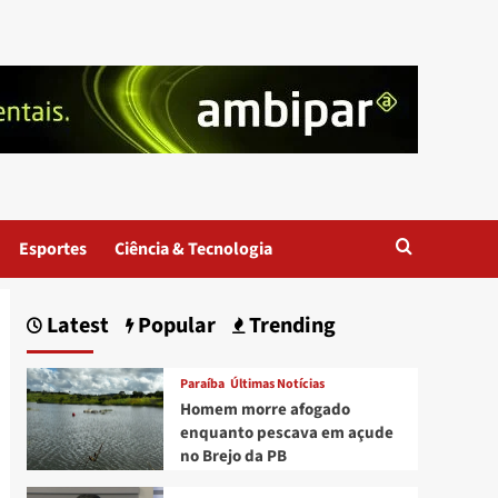
Esportes
Ciência & Tecnologia
Latest
Popular
Trending
Paraíba
Últimas Notícias
Homem morre afogado
enquanto pescava em açude
no Brejo da PB