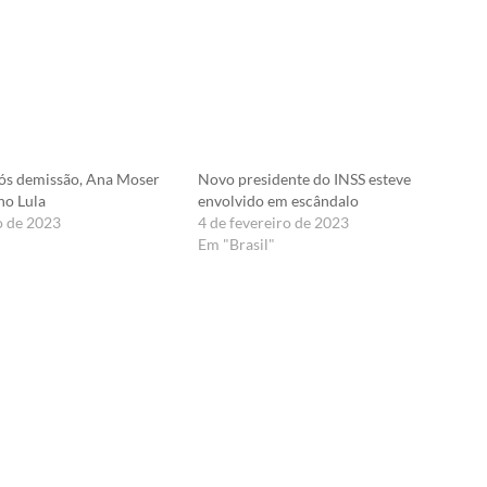
ós demissão, Ana Moser
Novo presidente do INSS esteve
no Lula
envolvido em escândalo
o de 2023
4 de fevereiro de 2023
Em "Brasil"
er