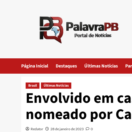
Skip
to
content
Página Inicial
Destaques
Últimas Notícias
Par
Brasil
Últimas Notícias
Envolvido em ca
nomeado por Car
Redator
28 de janeiro de 2023
0