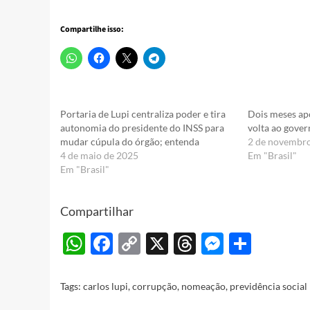
Compartilhe isso:
Portaria de Lupi centraliza poder e tira
Dois meses ap
autonomia do presidente do INSS para
volta ao gover
mudar cúpula do órgão; entenda
2 de novembr
4 de maio de 2025
Em "Brasil"
Em "Brasil"
Compartilhar
WhatsApp
Facebook
Copy
X
Threads
Messeng
Share
Link
Tags:
carlos lupi
,
corrupção
,
nomeação
,
previdência social