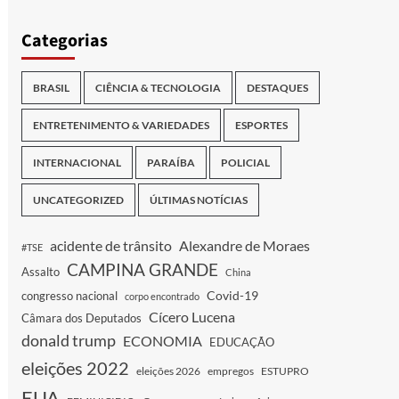
Categorias
BRASIL
CIÊNCIA & TECNOLOGIA
DESTAQUES
ENTRETENIMENTO & VARIEDADES
ESPORTES
INTERNACIONAL
PARAÍBA
POLICIAL
UNCATEGORIZED
ÚLTIMAS NOTÍCIAS
acidente de trânsito
Alexandre de Moraes
#TSE
CAMPINA GRANDE
Assalto
China
Covid-19
congresso nacional
corpo encontrado
Cícero Lucena
Câmara dos Deputados
donald trump
ECONOMIA
EDUCAÇÃO
eleições 2022
eleições 2026
empregos
ESTUPRO
EUA