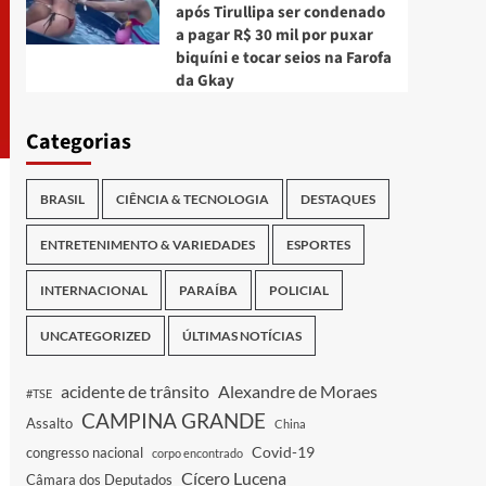
após Tirullipa ser condenado
a pagar R$ 30 mil por puxar
biquíni e tocar seios na Farofa
da Gkay
Categorias
BRASIL
CIÊNCIA & TECNOLOGIA
DESTAQUES
ENTRETENIMENTO & VARIEDADES
ESPORTES
INTERNACIONAL
PARAÍBA
POLICIAL
UNCATEGORIZED
ÚLTIMAS NOTÍCIAS
acidente de trânsito
Alexandre de Moraes
#TSE
CAMPINA GRANDE
Assalto
China
Covid-19
congresso nacional
corpo encontrado
Cícero Lucena
Câmara dos Deputados