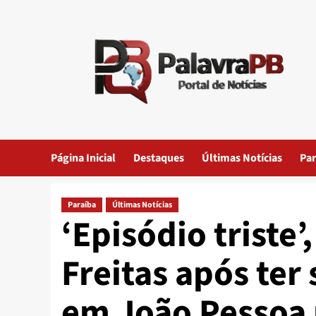
Skip
to
content
Página Inicial
Destaques
Últimas Notícias
Par
Paraíba
Últimas Notícias
‘Episódio triste
Freitas após te
em João Pessoa 