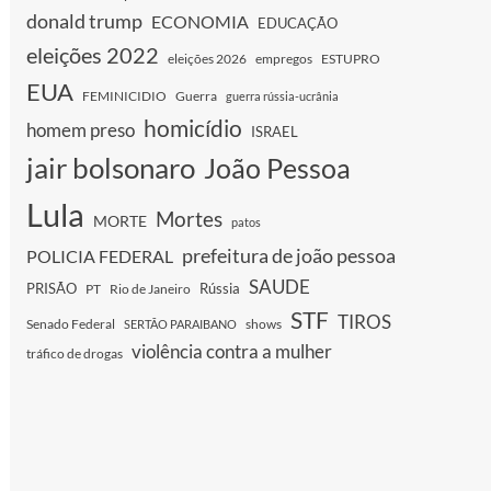
donald trump
ECONOMIA
EDUCAÇÃO
eleições 2022
eleições 2026
empregos
ESTUPRO
EUA
FEMINICIDIO
Guerra
guerra rússia-ucrânia
homicídio
homem preso
ISRAEL
jair bolsonaro
João Pessoa
Lula
Mortes
MORTE
patos
prefeitura de joão pessoa
POLICIA FEDERAL
SAUDE
PRISÃO
Rússia
PT
Rio de Janeiro
STF
TIROS
Senado Federal
shows
SERTÃO PARAIBANO
violência contra a mulher
tráfico de drogas