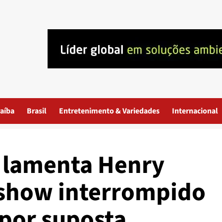
aíba
Brasil
Entretenimento & Variedades
Internacional
’, lamenta Henry
r show interrompido
por suposta