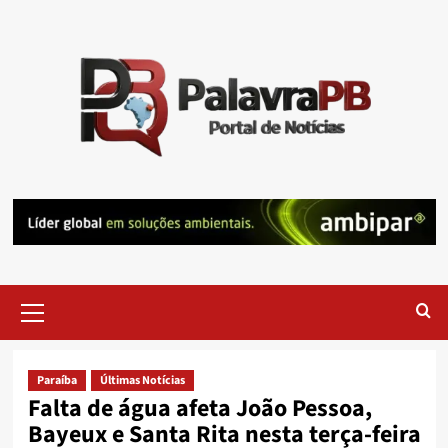
Skip
to
content
Primary
Menu
Paraíba
Últimas Notícias
Falta de água afeta João Pessoa,
Bayeux e Santa Rita nesta terça-feira