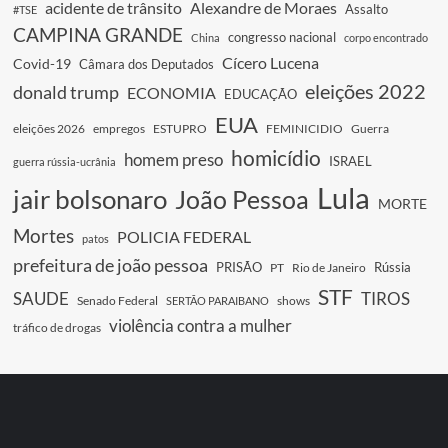
acidente de trânsito
Alexandre de Moraes
Assalto
#TSE
CAMPINA GRANDE
congresso nacional
China
corpo encontrado
Cícero Lucena
Covid-19
Câmara dos Deputados
eleições 2022
donald trump
ECONOMIA
EDUCAÇÃO
EUA
eleições 2026
empregos
ESTUPRO
FEMINICIDIO
Guerra
homicídio
homem preso
ISRAEL
guerra rússia-ucrânia
Lula
jair bolsonaro
João Pessoa
MORTE
Mortes
POLICIA FEDERAL
patos
prefeitura de joão pessoa
PRISÃO
Rússia
PT
Rio de Janeiro
STF
SAUDE
TIROS
Senado Federal
shows
SERTÃO PARAIBANO
violência contra a mulher
tráfico de drogas