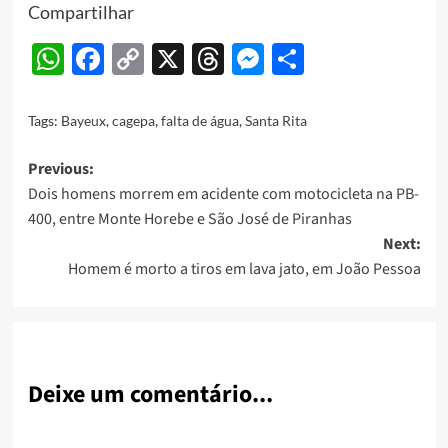
Compartilhar
WhatsApp
Facebook
Copy
X
Threads
Messenger
Share
Link
Tags:
Bayeux
,
cagepa
,
falta de água
,
Santa Rita
Post
Previous:
Dois homens morrem em acidente com motocicleta na PB-
navigation
400, entre Monte Horebe e São José de Piranhas
Next:
Homem é morto a tiros em lava jato, em João Pessoa
Deixe um comentário...