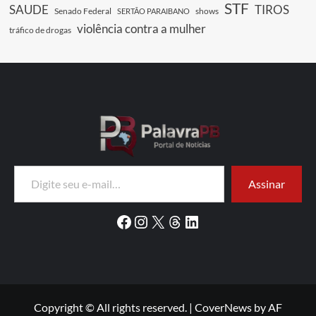
STF
SAUDE
TIROS
Senado Federal
shows
SERTÃO PARAIBANO
violência contra a mulher
tráfico de drogas
Digite seu e-mail…
Assinar
Facebook
Instagram
X
Threads
LinkedIn
Copyright © All rights reserved.
|
CoverNews
by AF