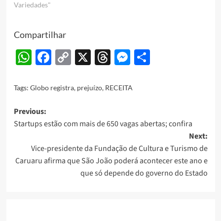
Variedades"
Compartilhar
WhatsApp
Facebook
Copy
X
Threads
Messenger
Share
Link
Tags:
Globo registra
,
prejuízo
,
RECEITA
Post
Previous:
Startups estão com mais de 650 vagas abertas; confira
navigation
Next:
Vice-presidente da Fundação de Cultura e Turismo de
Caruaru afirma que São João poderá acontecer este ano e
que só depende do governo do Estado