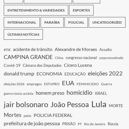
ENTRETENIMENTO & VARIEDADES
ESPORTES
INTERNACIONAL
PARAÍBA
POLICIAL
UNCATEGORIZED
ÚLTIMAS NOTÍCIAS
acidente de trânsito
Alexandre de Moraes
Assalto
#TSE
CAMPINA GRANDE
congresso nacional
China
corpo encontrado
Cícero Lucena
Covid-19
Câmara dos Deputados
eleições 2022
donald trump
ECONOMIA
EDUCAÇÃO
EUA
eleições 2026
empregos
ESTUPRO
FEMINICIDIO
Guerra
homicídio
homem preso
ISRAEL
guerra rússia-ucrânia
Lula
jair bolsonaro
João Pessoa
MORTE
Mortes
POLICIA FEDERAL
patos
prefeitura de joão pessoa
PRISÃO
Rússia
PT
Rio de Janeiro