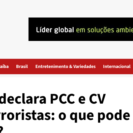
aíba
Brasil
Entretenimento & Variedades
Internacional
eclara PCC e CV
roristas: o que pode
?