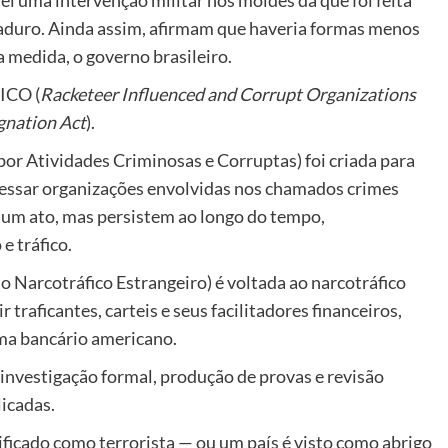
aduro. Ainda assim, afirmam que haveria formas menos
a medida, o governo brasileiro.
RICO (
Racketeer Influenced and Corrupt Organizations
gnation Act
).
or Atividades Criminosas e Corruptas) foi criada para
essar organizações envolvidas nos chamados crimes
um ato, mas persistem ao longo do tempo,
e tráfico.
o Narcotráfico Estrangeiro) é voltada ao narcotráfico
 traficantes, carteis e seus facilitadores financeiros,
ema bancário americano.
nvestigação formal, produção de provas e revisão
licadas.
ificado como terrorista — ou um país é visto como abrigo