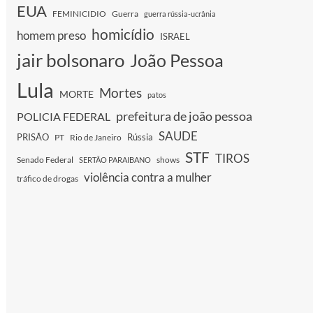
EUA
FEMINICIDIO
Guerra
guerra rússia-ucrânia
homicídio
homem preso
ISRAEL
jair bolsonaro
João Pessoa
Lula
Mortes
MORTE
patos
prefeitura de joão pessoa
POLICIA FEDERAL
SAUDE
PRISÃO
Rússia
PT
Rio de Janeiro
STF
TIROS
Senado Federal
shows
SERTÃO PARAIBANO
violência contra a mulher
tráfico de drogas