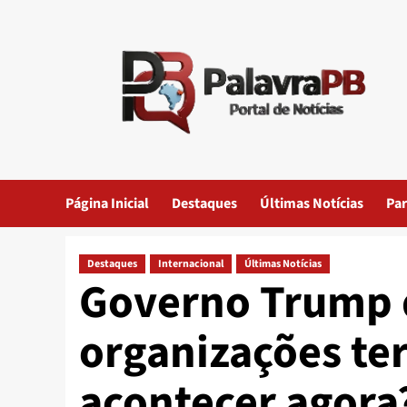
Skip
to
content
Página Inicial
Destaques
Últimas Notícias
Par
Destaques
Internacional
Últimas Notícias
Governo Trump d
organizações ter
acontecer agora