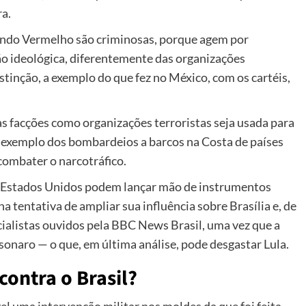
ra.
ando Vermelho são criminosas, porque agem por
o ideológica, diferentemente das organizações
tinção, a exemplo do que fez no México, com os cartéis,
das facções como organizações terroristas seja usada para
o, a exemplo dos bombardeios a barcos na Costa de países
combater o narcotráfico.
os Estados Unidos podem lançar mão de instrumentos
na tentativa de ampliar sua influência sobre Brasília e, de
cialistas ouvidos pela BBC News Brasil, uma vez que a
sonaro — o que, em última análise, pode desgastar Lula.
contra o Brasil?
l uma intervenção militar nos moldes da que foi feita