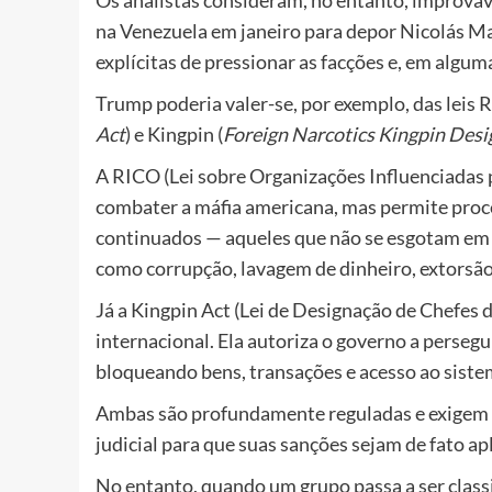
na Venezuela em janeiro para depor Nicolás M
explícitas de pressionar as facções e, em algum
Trump poderia valer-se, por exemplo, das leis 
Act
) e Kingpin (
Foreign Narcotics Kingpin Desi
A RICO (Lei sobre Organizações Influenciadas p
combater a máfia americana, mas permite proc
continuados — aqueles que não se esgotam em 
como corrupção, lavagem de dinheiro, extorsão 
Já a Kingpin Act (Lei de Designação de Chefes d
internacional. Ela autoriza o governo a perseguir
bloqueando bens, transações e acesso ao sist
Ambas são profundamente reguladas e exigem i
judicial para que suas sanções sejam de fato ap
No entanto, quando um grupo passa a ser class