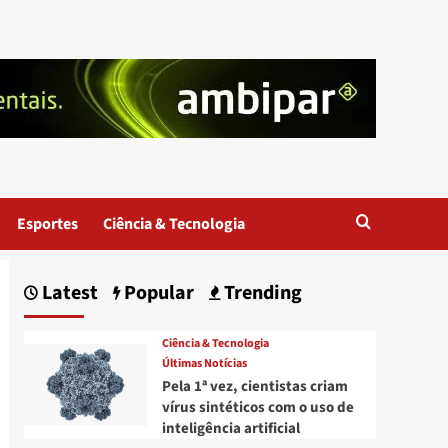
Esportes
Ciência & Tecnologia
Latest
Popular
Trending
Ciência & Tecnologia
Últimas Notícias
Pela 1ª vez, cientistas criam
vírus sintéticos com o uso de
inteligência artificial