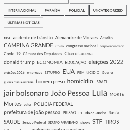
INTERNACIONAL
PARAÍBA
POLICIAL
UNCATEGORIZED
ÚLTIMAS NOTÍCIAS
acidente de trânsito
Alexandre de Moraes
Assalto
#TSE
CAMPINA GRANDE
congresso nacional
China
corpo encontrado
Cícero Lucena
Covid-19
Câmara dos Deputados
eleições 2022
donald trump
ECONOMIA
EDUCAÇÃO
EUA
eleições 2026
empregos
ESTUPRO
FEMINICIDIO
Guerra
homicídio
homem preso
ISRAEL
guerra rússia-ucrânia
Lula
jair bolsonaro
João Pessoa
MORTE
Mortes
POLICIA FEDERAL
patos
prefeitura de joão pessoa
PRISÃO
Rússia
PT
Rio de Janeiro
STF
SAUDE
TIROS
Senado Federal
shows
SERTÃO PARAIBANO
violência contra a mulher