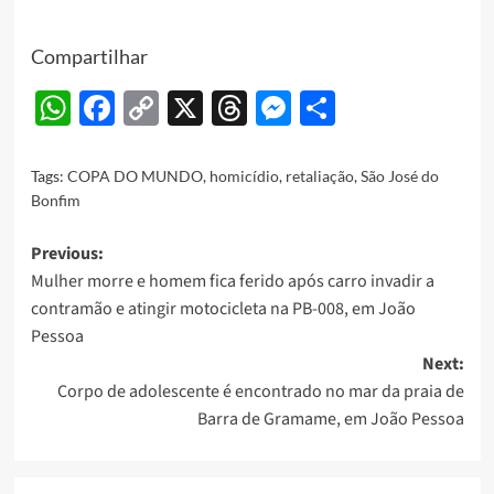
Compartilhar
WhatsApp
Facebook
Copy
X
Threads
Messenger
Share
Link
Tags:
COPA DO MUNDO
,
homicídio
,
retaliação
,
São José do
Bonfim
Post
Previous:
Mulher morre e homem fica ferido após carro invadir a
navigation
contramão e atingir motocicleta na PB-008, em João
Pessoa
Next:
Corpo de adolescente é encontrado no mar da praia de
Barra de Gramame, em João Pessoa