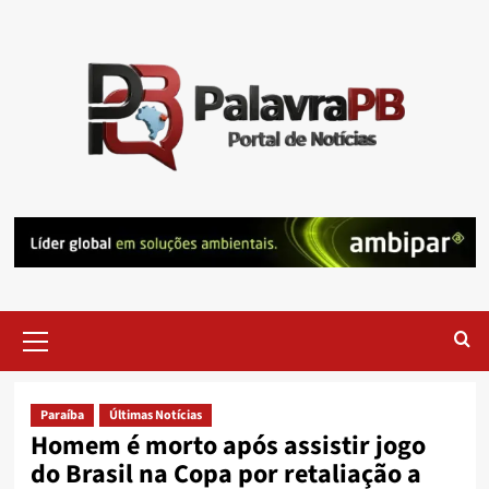
Skip
to
content
Primary
Menu
Paraíba
Últimas Notícias
Homem é morto após assistir jogo
do Brasil na Copa por retaliação a