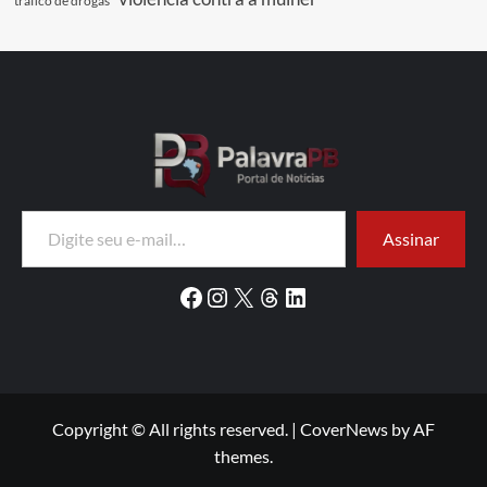
tráfico de drogas
Digite seu e-mail…
Assinar
Facebook
Instagram
X
Threads
LinkedIn
Copyright © All rights reserved.
|
CoverNews
by AF
themes.