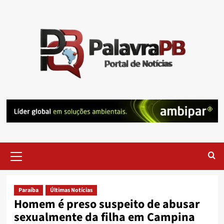
Skip
to
content
Primary
Menu
Paraíba
Últimas Notícias
Homem é preso suspeito de abusar
sexualmente da filha em Campina