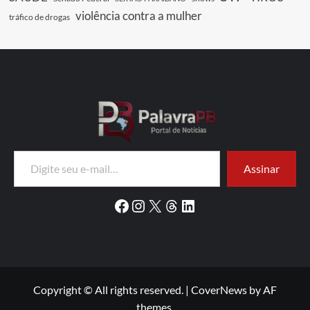
violência contra a mulher
tráfico de drogas
Digite seu e-mail…
Assinar
Facebook
Instagram
X
Threads
LinkedIn
Copyright © All rights reserved.
|
CoverNews
by AF
themes.