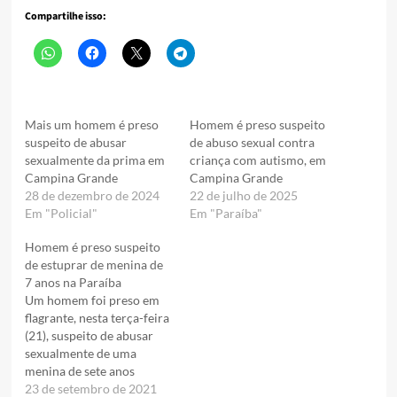
Compartilhe isso:
Mais um homem é preso
Homem é preso suspeito
suspeito de abusar
de abuso sexual contra
sexualmente da prima em
criança com autismo, em
Campina Grande
Campina Grande
28 de dezembro de 2024
22 de julho de 2025
Em "Policial"
Em "Paraíba"
Homem é preso suspeito
de estuprar de menina de
7 anos na Paraíba
Um homem foi preso em
flagrante, nesta terça-feira
(21), suspeito de abusar
sexualmente de uma
menina de sete anos
na Paraíba. A vítima é
23 de setembro de 2021