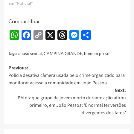
filha da ex-companheira
Em "Policial"
dele. O caso aconteceu
em Campina Grande, no
Compartilhar
Agreste do estado. De
acordo com informações
WhatsApp
Facebook
Copy
X
Threads
Messenger
Share
da Polícia Civil (PC),
a menina teria sido levada
Link
para um matagal…
Tags:
abuso sexual
,
CAMPINA GRANDE
,
homem preso
Post
Previous:
Polícia desativa câmera usada pelo crime organizado para
navigation
monitorar acesso à comunidade em João Pessoa
Next:
PM diz que grupo de jovem morto durante ação atirou
primeiro, em João Pessoa: ‘É normal ter versões
divergentes dos fatos’