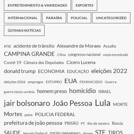
ENTRETENIMENTO & VARIEDADES
ESPORTES
INTERNACIONAL
PARAÍBA
POLICIAL
UNCATEGORIZED
ÚLTIMAS NOTÍCIAS
acidente de trânsito
Alexandre de Moraes
Assalto
#TSE
CAMPINA GRANDE
congresso nacional
China
corpo encontrado
Cícero Lucena
Covid-19
Câmara dos Deputados
eleições 2022
donald trump
ECONOMIA
EDUCAÇÃO
EUA
eleições 2026
empregos
ESTUPRO
FEMINICIDIO
Guerra
homicídio
homem preso
ISRAEL
guerra rússia-ucrânia
Lula
jair bolsonaro
João Pessoa
MORTE
Mortes
POLICIA FEDERAL
patos
prefeitura de joão pessoa
PRISÃO
Rússia
PT
Rio de Janeiro
STF
SAUDE
TIROS
Senado Federal
shows
SERTÃO PARAIBANO