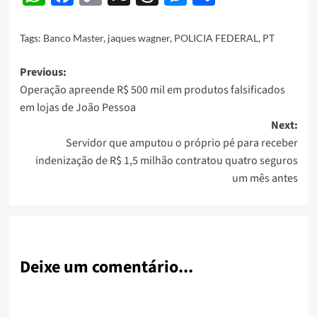
Link
Tags:
Banco Master
,
jaques wagner
,
POLICIA FEDERAL
,
PT
Post
Previous:
Operação apreende R$ 500 mil em produtos falsificados
navigation
em lojas de João Pessoa
Next:
Servidor que amputou o próprio pé para receber
indenização de R$ 1,5 milhão contratou quatro seguros
um mês antes
Deixe um comentário...