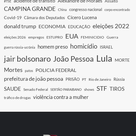
acidente de trânsito
Alexandre de Moraes
Assalto
#TSE
CAMPINA GRANDE
congresso nacional
China
corpo encontrado
Cícero Lucena
Covid-19
Câmara dos Deputados
eleições 2022
donald trump
ECONOMIA
EDUCAÇÃO
EUA
eleições 2026
empregos
ESTUPRO
FEMINICIDIO
Guerra
homicídio
homem preso
ISRAEL
guerra rússia-ucrânia
Lula
jair bolsonaro
João Pessoa
MORTE
Mortes
POLICIA FEDERAL
patos
prefeitura de joão pessoa
PRISÃO
Rússia
PT
Rio de Janeiro
STF
SAUDE
TIROS
Senado Federal
shows
SERTÃO PARAIBANO
violência contra a mulher
tráfico de drogas