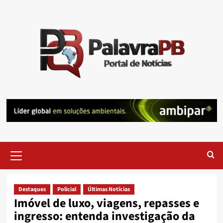
Skip
to
content
Primary
Menu
Destaques
Policial
Últimas Notícias
Imóvel de luxo, viagens, repasses e
ingresso: entenda investigação da