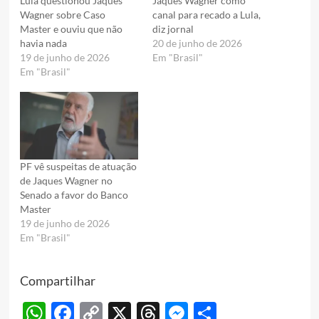
Lula questionou Jaques
Jaques Wagner como
Wagner sobre Caso
canal para recado a Lula,
Master e ouviu que não
diz jornal
havia nada
20 de junho de 2026
19 de junho de 2026
Em "Brasil"
Em "Brasil"
PF vê suspeitas de atuação
de Jaques Wagner no
Senado a favor do Banco
Master
19 de junho de 2026
Em "Brasil"
Compartilhar
WhatsApp
Facebook
Copy
X
Threads
Messenger
Share