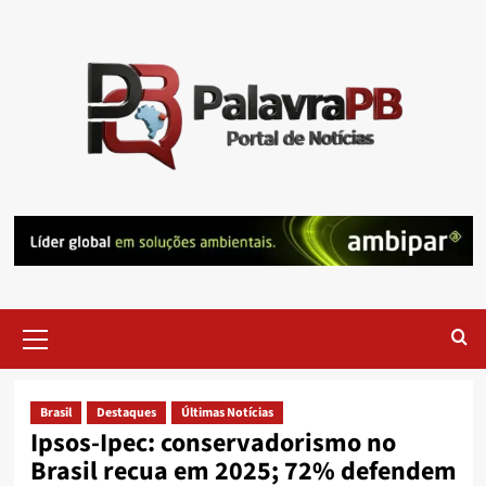
Skip
to
content
Primary
Menu
Brasil
Destaques
Últimas Notícias
Ipsos-Ipec: conservadorismo no
Brasil recua em 2025; 72% defendem