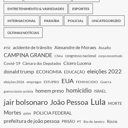
ENTRETENIMENTO & VARIEDADES
ESPORTES
INTERNACIONAL
PARAÍBA
POLICIAL
UNCATEGORIZED
ÚLTIMAS NOTÍCIAS
acidente de trânsito
Alexandre de Moraes
Assalto
#TSE
CAMPINA GRANDE
congresso nacional
China
corpo encontrado
Cícero Lucena
Covid-19
Câmara dos Deputados
eleições 2022
donald trump
ECONOMIA
EDUCAÇÃO
EUA
eleições 2026
empregos
ESTUPRO
FEMINICIDIO
Guerra
homicídio
homem preso
ISRAEL
guerra rússia-ucrânia
Lula
jair bolsonaro
João Pessoa
MORTE
Mortes
POLICIA FEDERAL
patos
prefeitura de joão pessoa
PRISÃO
Rússia
PT
Rio de Janeiro