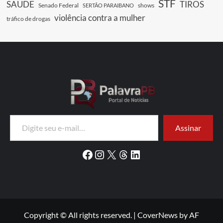
STF
SAUDE
TIROS
Senado Federal
shows
SERTÃO PARAIBANO
violência contra a mulher
tráfico de drogas
Digite seu e-mail…
Assinar
Facebook
Instagram
X
Threads
LinkedIn
Copyright © All rights reserved.
|
CoverNews
by AF