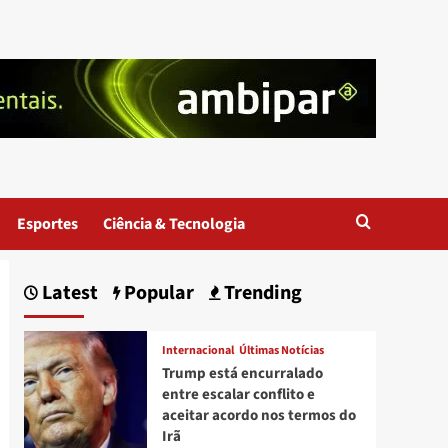
Esportes
Ciência & Tecnologia
Latest
Popular
Trending
Internacional
Últimas Notícias
Trump está encurralado
entre escalar conflito e
aceitar acordo nos termos do
Irã