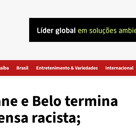
aíba
Brasil
Entretenimento & Variedades
Internacional
ne e Belo termina
nsa racista;