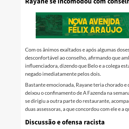
Rayane se incomodou com consel
Com os ânimos exaltados e após algumas doses 
desconfortável ao conselho, afirmando que am
influenciadora, dizendo que Belo e a colega e
negado imediatamente pelos dois.
Bastante emocionada, Rayane teria chorado e d
deixou o confinamento de A Fazenda na semana
se dirigiu a outra parte do restaurante, acom
duas assessoras, a que concordou com ele e a q
Discussão e ofensa racista