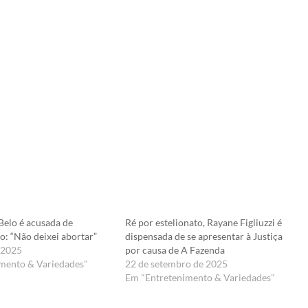
elo é acusada de
Ré por estelionato, Rayane Figliuzzi é
o: “Não deixei abortar”
dispensada de se apresentar à Justiça
e 2025
por causa de A Fazenda
mento & Variedades"
22 de setembro de 2025
Em "Entretenimento & Variedades"