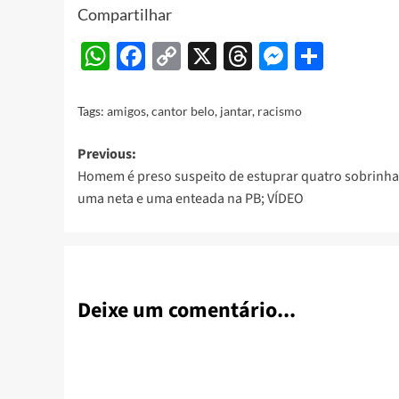
Compartilhar
WhatsApp
Facebook
Copy
X
Threads
Messeng
Share
Link
Tags:
amigos
,
cantor belo
,
jantar
,
racismo
Post
Previous:
Homem é preso suspeito de estuprar quatro sobrinha
navigation
uma neta e uma enteada na PB; VÍDEO
Deixe um comentário...