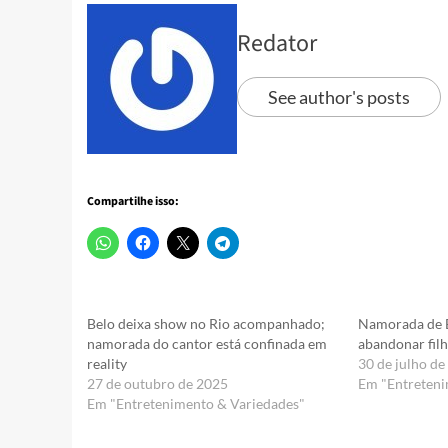
Redator
See author's posts
Compartilhe isso:
Belo deixa show no Rio acompanhado;
Namorada de B
namorada do cantor está confinada em
abandonar filh
reality
30 de julho d
27 de outubro de 2025
Em "Entreteni
Em "Entretenimento & Variedades"