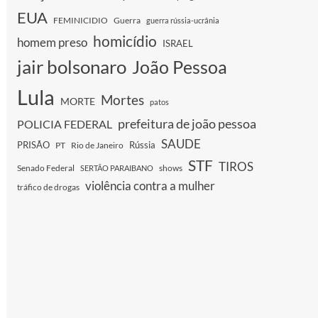
EUA
FEMINICIDIO
Guerra
guerra rússia-ucrânia
homicídio
homem preso
ISRAEL
jair bolsonaro
João Pessoa
Lula
Mortes
MORTE
patos
prefeitura de joão pessoa
POLICIA FEDERAL
SAUDE
PRISÃO
Rússia
PT
Rio de Janeiro
STF
TIROS
Senado Federal
shows
SERTÃO PARAIBANO
violência contra a mulher
tráfico de drogas