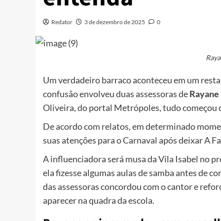
Redator
3 de dezembro de 2025
0
Rayan
Um verdadeiro barraco aconteceu em um restau
confusão envolveu duas assessoras de
Rayane F
Oliveira, do portal Metrópoles, tudo começou
De acordo com relatos, em determinado momen
suas atenções para o Carnaval após deixar A F
A influenciadora será musa da Vila Isabel no pr
ela fizesse algumas aulas de samba antes de com
das assessoras concordou com o cantor e refo
aparecer na quadra da escola.