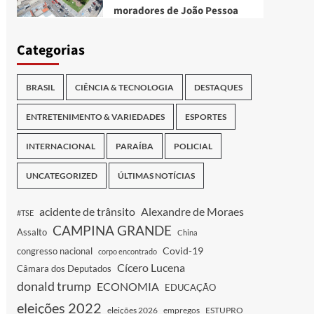
moradores de João Pessoa
Categorias
BRASIL
CIÊNCIA & TECNOLOGIA
DESTAQUES
ENTRETENIMENTO & VARIEDADES
ESPORTES
INTERNACIONAL
PARAÍBA
POLICIAL
UNCATEGORIZED
ÚLTIMAS NOTÍCIAS
acidente de trânsito
Alexandre de Moraes
#TSE
CAMPINA GRANDE
Assalto
China
Covid-19
congresso nacional
corpo encontrado
Cícero Lucena
Câmara dos Deputados
donald trump
ECONOMIA
EDUCAÇÃO
eleições 2022
eleições 2026
empregos
ESTUPRO