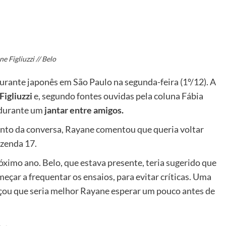
e Figliuzzi // Belo
rante japonês em São Paulo na segunda-feira (1º/12). A
igliuzzi
e, segundo fontes ouvidas pela coluna Fábia
 durante um
j
an
tar entre amigos.
to da conversa, Rayane comentou que queria voltar
azenda 17.
óximo ano. Belo, que estava presente, teria sugerido que
eçar a frequentar os ensaios, para evitar críticas. Uma
rçou que seria melhor Rayane esperar um pouco antes de