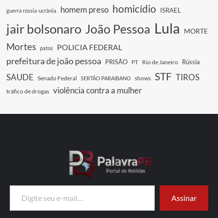
homicídio
homem preso
ISRAEL
guerra rússia-ucrânia
Lula
jair bolsonaro
João Pessoa
MORTE
Mortes
POLICIA FEDERAL
patos
prefeitura de joão pessoa
PRISÃO
Rússia
PT
Rio de Janeiro
STF
SAUDE
TIROS
Senado Federal
shows
SERTÃO PARAIBANO
violência contra a mulher
tráfico de drogas
Digite seu e-mail…
Assinar