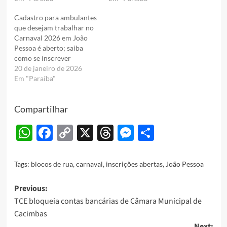
Cadastro para ambulantes
que desejam trabalhar no
Carnaval 2026 em João
Pessoa é aberto; saiba
como se inscrever
20 de janeiro de 2026
Em "Paraíba"
Compartilhar
WhatsApp
Facebook
Copy
X
Threads
Messenger
Share
Link
Tags:
blocos de rua
,
carnaval
,
inscrições abertas
,
João Pessoa
Post
Previous:
TCE bloqueia contas bancárias de Câmara Municipal de
navigation
Cacimbas
Next: