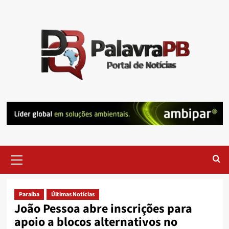
Skip
to
content
Primary
Menu
Paraíba
Últimas Notícias
João Pessoa abre inscrições para
apoio a blocos alternativos no