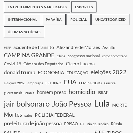
ENTRETENIMENTO & VARIEDADES
ESPORTES
INTERNACIONAL
PARAÍBA
POLICIAL
UNCATEGORIZED
ÚLTIMAS NOTÍCIAS
acidente de trânsito
Alexandre de Moraes
Assalto
#TSE
CAMPINA GRANDE
congresso nacional
China
corpo encontrado
Cícero Lucena
Covid-19
Câmara dos Deputados
eleições 2022
donald trump
ECONOMIA
EDUCAÇÃO
EUA
eleições 2026
empregos
ESTUPRO
FEMINICIDIO
Guerra
homicídio
homem preso
ISRAEL
guerra rússia-ucrânia
Lula
jair bolsonaro
João Pessoa
MORTE
Mortes
POLICIA FEDERAL
patos
prefeitura de joão pessoa
PRISÃO
Rússia
PT
Rio de Janeiro
STF