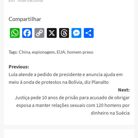
Em "Internacional"
Compartilhar
WhatsApp
Facebook
Copy
X
Threads
Messenger
Share
Link
Tags:
China
,
espionagem
,
EUA
,
homem preso
Post
Previous:
Lula atende a pedido de presidente e anuncia ajuda em
navigation
meio à onda de protestos na Bolívia, diz Planalto
Next:
Justiça pede 10 anos de prisão para acusado de obrigar
esposa a manter relações sexuais com 120 homens por
dinheiro na Suécia