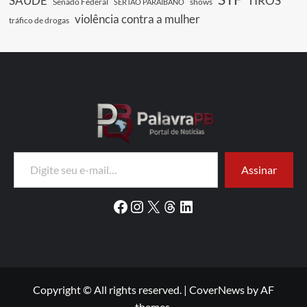
SAUDE
TIROS
Senado Federal
shows
SERTÃO PARAIBANO
violência contra a mulher
tráfico de drogas
Digite seu e-mail…
Assinar
Facebook
Instagram
X
Threads
LinkedIn
Copyright © All rights reserved.
|
CoverNews
by AF
themes.