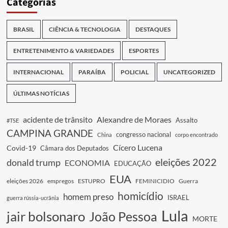
Categorias
BRASIL
CIÊNCIA & TECNOLOGIA
DESTAQUES
ENTRETENIMENTO & VARIEDADES
ESPORTES
INTERNACIONAL
PARAÍBA
POLICIAL
UNCATEGORIZED
ÚLTIMAS NOTÍCIAS
acidente de trânsito
Alexandre de Moraes
Assalto
#TSE
CAMPINA GRANDE
congresso nacional
China
corpo encontrado
Cícero Lucena
Covid-19
Câmara dos Deputados
eleições 2022
donald trump
ECONOMIA
EDUCAÇÃO
EUA
eleições 2026
empregos
ESTUPRO
FEMINICIDIO
Guerra
homicídio
homem preso
ISRAEL
guerra rússia-ucrânia
Lula
jair bolsonaro
João Pessoa
MORTE