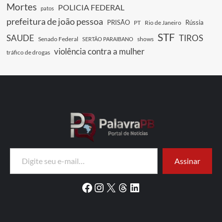
Mortes
POLICIA FEDERAL
patos
prefeitura de joão pessoa
PRISÃO
Rússia
PT
Rio de Janeiro
STF
SAUDE
TIROS
Senado Federal
shows
SERTÃO PARAIBANO
violência contra a mulher
tráfico de drogas
Digite seu e-mail…
Assinar
Facebook
Instagram
X
Threads
LinkedIn