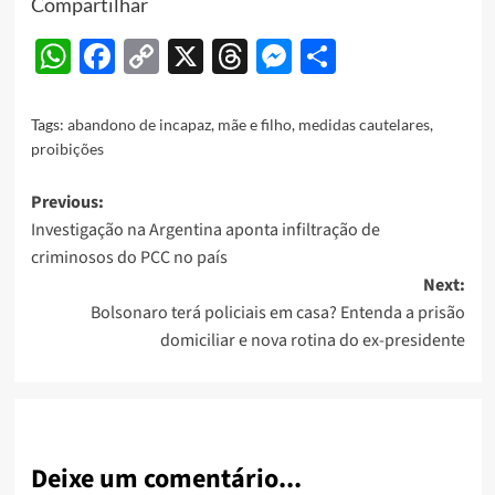
Compartilhar
WhatsApp
Facebook
Copy
X
Threads
Messenger
Share
Link
Tags:
abandono de incapaz
,
mãe e filho
,
medidas cautelares
,
proibições
Post
Previous:
Investigação na Argentina aponta infiltração de
navigation
criminosos do PCC no país
Next:
Bolsonaro terá policiais em casa? Entenda a prisão
domiciliar e nova rotina do ex-presidente
Deixe um comentário...