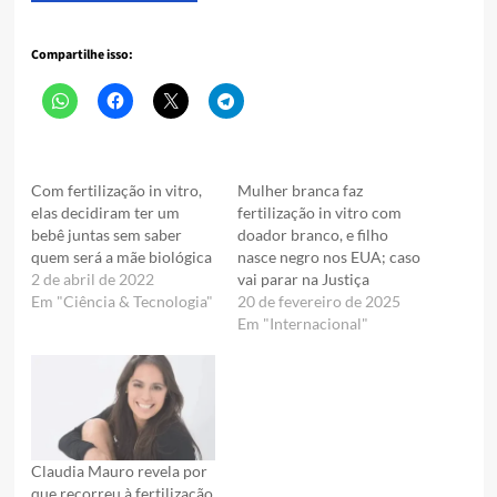
Compartilhe isso:
Com fertilização in vitro,
Mulher branca faz
elas decidiram ter um
fertilização in vitro com
bebê juntas sem saber
doador branco, e filho
quem será a mãe biológica
nasce negro nos EUA; caso
2 de abril de 2022
vai parar na Justiça
Em "Ciência & Tecnologia"
20 de fevereiro de 2025
Em "Internacional"
Claudia Mauro revela por
que recorreu à fertilização