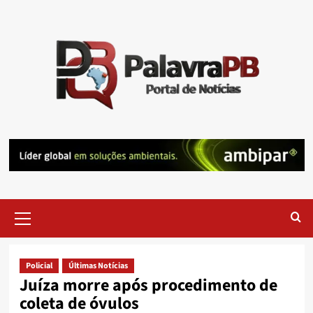
Skip
to
content
Primary
Menu
Policial
Últimas Notícias
Juíza morre após procedimento de
coleta de óvulos