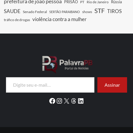
prefeitura de joão pessoa
PRISÃO
Rússia
PT
Rio de Janeiro
STF
SAUDE
TIROS
Senado Federal
shows
SERTÃO PARAIBANO
violência contra a mulher
tráfico de drogas
Digite seu e-mail…
Assinar
Facebook
Instagram
X
Threads
LinkedIn