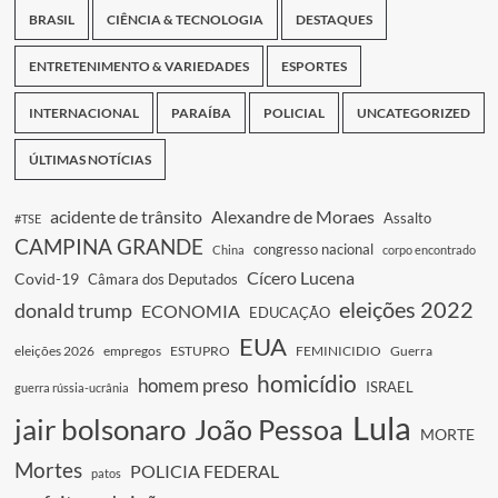
BRASIL
CIÊNCIA & TECNOLOGIA
DESTAQUES
ENTRETENIMENTO & VARIEDADES
ESPORTES
INTERNACIONAL
PARAÍBA
POLICIAL
UNCATEGORIZED
ÚLTIMAS NOTÍCIAS
acidente de trânsito
Alexandre de Moraes
Assalto
#TSE
CAMPINA GRANDE
congresso nacional
China
corpo encontrado
Cícero Lucena
Covid-19
Câmara dos Deputados
eleições 2022
donald trump
ECONOMIA
EDUCAÇÃO
EUA
eleições 2026
empregos
ESTUPRO
FEMINICIDIO
Guerra
homicídio
homem preso
ISRAEL
guerra rússia-ucrânia
Lula
jair bolsonaro
João Pessoa
MORTE
Mortes
POLICIA FEDERAL
patos