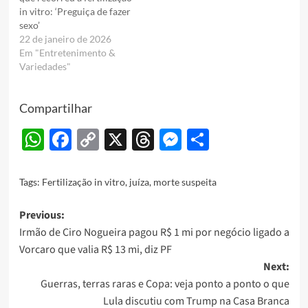
in vitro: ‘Preguiça de fazer
sexo’
22 de janeiro de 2026
Em "Entretenimento &
Variedades"
Compartilhar
WhatsApp
Facebook
Copy
X
Threads
Messenger
Share
Link
Tags:
Fertilização in vitro
,
juíza
,
morte suspeita
Post
Previous:
Irmão de Ciro Nogueira pagou R$ 1 mi por negócio ligado a
navigation
Vorcaro que valia R$ 13 mi, diz PF
Next:
Guerras, terras raras e Copa: veja ponto a ponto o que
Lula discutiu com Trump na Casa Branca