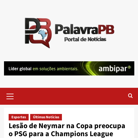
Skip
to
content
Primary
Menu
Esportes
Últimas Notícias
Lesão de Neymar na Copa preocupa
o PSG para a Champions League