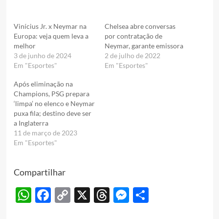
Vinícius Jr. x Neymar na
Chelsea abre conversas
Europa: veja quem leva a
por contratação de
melhor
Neymar, garante emissora
3 de junho de 2024
2 de julho de 2022
Em "Esportes"
Em "Esportes"
Após eliminação na
Champions, PSG prepara
‘limpa’ no elenco e Neymar
puxa fila; destino deve ser
a Inglaterra
11 de março de 2023
Em "Esportes"
Compartilhar
WhatsApp
Facebook
Copy
X
Threads
Messenger
Share
Link