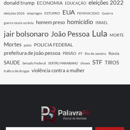
eleições 2022
donald trump
ECONOMIA
EDUCAÇÃO
EUA
eleições 2026
empregos
ESTUPRO
FEMINICIDIO
Guerra
homicídio
homem preso
ISRAEL
guerra rússia-ucrânia
Lula
jair bolsonaro
João Pessoa
MORTE
Mortes
POLICIA FEDERAL
patos
prefeitura de joão pessoa
PRISÃO
Rússia
PT
Rio de Janeiro
STF
SAUDE
TIROS
Senado Federal
shows
SERTÃO PARAIBANO
violência contra a mulher
tráfico de drogas
Digite seu e-mail…