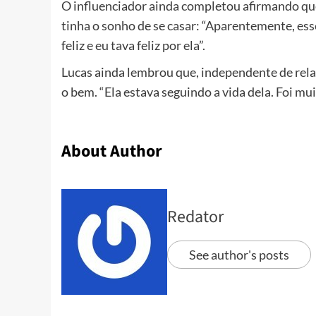
O influenciador ainda completou afirmando qu
tinha o sonho de se casar: “Aparentemente, es
feliz e eu tava feliz por ela”.
Lucas ainda lembrou que, independente de rela
o bem. “Ela estava seguindo a vida dela. Foi muit
About Author
Redator
See author's posts