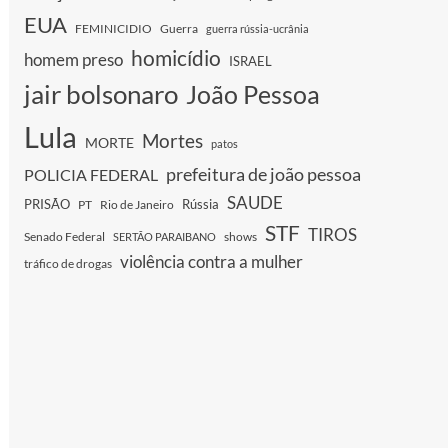
EUA
FEMINICIDIO
Guerra
guerra rússia-ucrânia
homicídio
homem preso
ISRAEL
jair bolsonaro
João Pessoa
Lula
Mortes
MORTE
patos
prefeitura de joão pessoa
POLICIA FEDERAL
SAUDE
PRISÃO
Rússia
PT
Rio de Janeiro
STF
TIROS
Senado Federal
shows
SERTÃO PARAIBANO
violência contra a mulher
tráfico de drogas