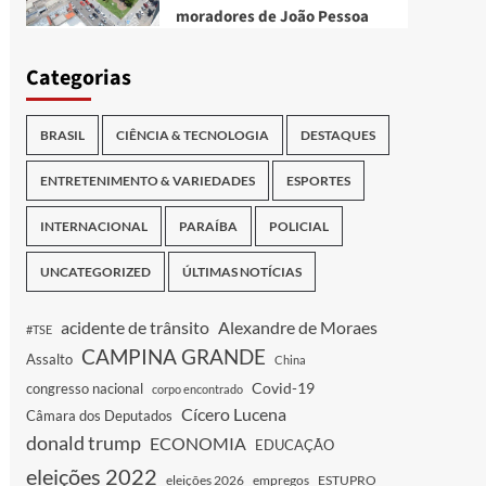
moradores de João Pessoa
Categorias
BRASIL
CIÊNCIA & TECNOLOGIA
DESTAQUES
ENTRETENIMENTO & VARIEDADES
ESPORTES
INTERNACIONAL
PARAÍBA
POLICIAL
UNCATEGORIZED
ÚLTIMAS NOTÍCIAS
acidente de trânsito
Alexandre de Moraes
#TSE
CAMPINA GRANDE
Assalto
China
Covid-19
congresso nacional
corpo encontrado
Cícero Lucena
Câmara dos Deputados
donald trump
ECONOMIA
EDUCAÇÃO
eleições 2022
eleições 2026
empregos
ESTUPRO