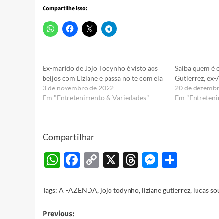
Compartilhe isso:
Ex-marido de Jojo Todynho é visto aos
Saiba quem é o
beijos com Liziane e passa noite com ela
Gutierrez, ex
3 de novembro de 2022
20 de dezemb
Em "Entretenimento & Variedades"
Em "Entreteni
Compartilhar
WhatsApp
Facebook
Copy
X
Threads
Messeng
Share
Link
Tags:
A FAZENDA
,
jojo todynho
,
liziane gutierrez
,
lucas so
Post
Previous: