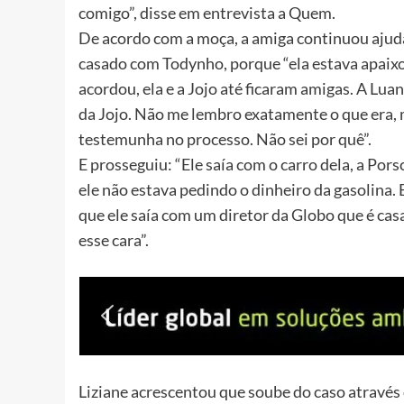
comigo”, disse em entrevista a Quem.
De acordo com a moça, a amiga continuou aju
casado com Todynho, porque “ela estava apaixon
acordou, ela e a Jojo até ficaram amigas. A Lua
da Jojo. Não me lembro exatamente o que era, ma
testemunha no processo. Não sei por quê”.
E prosseguiu: “Ele saía com o carro dela, a Por
ele não estava pedindo o dinheiro da gasolina.
que ele saía com um diretor da Globo que é casad
esse cara”.
Liziane acrescentou que soube do caso através