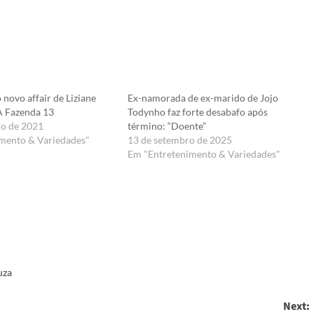
 novo affair de Liziane
Ex-namorada de ex-marido de Jojo
-A Fazenda 13
Todynho faz forte desabafo após
ro de 2021
término: “Doente”
mento & Variedades"
13 de setembro de 2025
Em "Entretenimento & Variedades"
er
uza
Next: