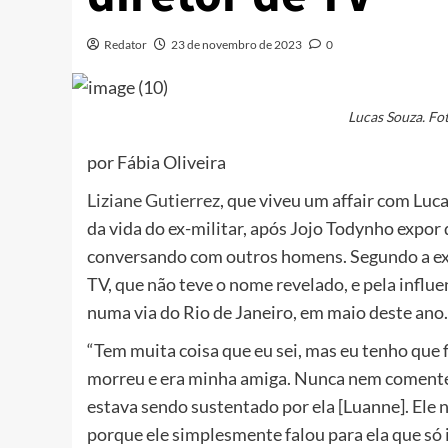
Redator
23 de novembro de 2023
0
Lucas Souza. Fo
por Fábia Oliveira
Liziane Gutierrez
, que viveu um affair com Luc
da vida do ex-militar, após Jojo Todynho expor
conversando com outros homens. Segundo a ex-
TV, que não teve o nome revelado, e pela infl
numa via do Rio de Janeiro, em maio deste ano.
“Tem muita coisa que eu sei, mas eu tenho que f
morreu e era minha amiga. Nunca nem comentei 
estava sendo sustentado por ela [Luanne]. Ele 
porque ele simplesmente falou para ela que só i