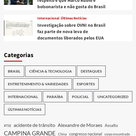
respeito e que Marco Rubio é
bolsonarista e não gosta do Brasil
Internacional
Últimas Notícias
Investigação sobre OVNI no Brasil
faz parte de nova leva de
documentos liberados pelos EUA
Categorias
BRASIL
CIÊNCIA & TECNOLOGIA
DESTAQUES
ENTRETENIMENTO & VARIEDADES
ESPORTES
INTERNACIONAL
PARAÍBA
POLICIAL
UNCATEGORIZED
ÚLTIMAS NOTÍCIAS
acidente de trânsito
Alexandre de Moraes
Assalto
#TSE
CAMPINA GRANDE
congresso nacional
China
corpo encontrado