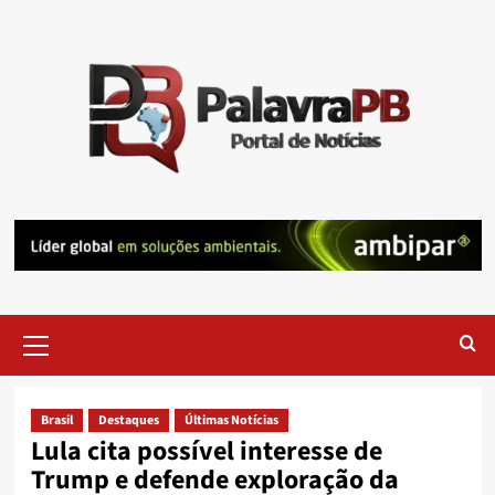
Skip
to
content
Primary
Menu
Brasil
Destaques
Últimas Notícias
Lula cita possível interesse de
Trump e defende exploração da