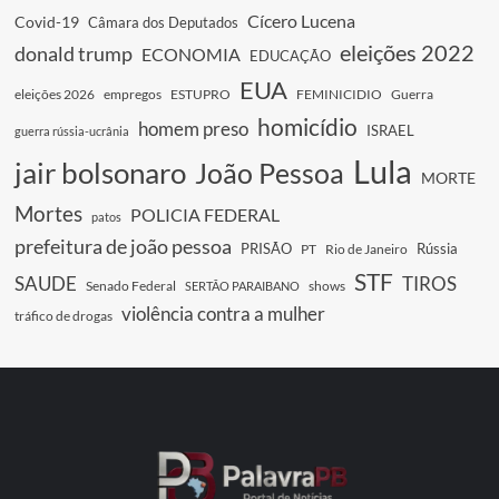
Cícero Lucena
Covid-19
Câmara dos Deputados
eleições 2022
donald trump
ECONOMIA
EDUCAÇÃO
EUA
eleições 2026
empregos
ESTUPRO
FEMINICIDIO
Guerra
homicídio
homem preso
ISRAEL
guerra rússia-ucrânia
Lula
jair bolsonaro
João Pessoa
MORTE
Mortes
POLICIA FEDERAL
patos
prefeitura de joão pessoa
PRISÃO
Rússia
PT
Rio de Janeiro
STF
SAUDE
TIROS
Senado Federal
shows
SERTÃO PARAIBANO
violência contra a mulher
tráfico de drogas