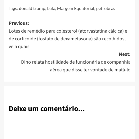
Tags:
donald trump
,
Lula
,
Margem Equatorial
,
petrobras
Post
Previous:
Lotes de remédio para colesterol (atorvastatina cálcica) e
navigation
de corticoide (fosfato de dexametasona) são recolhidos;
veja quais
Next:
Dino relata hostilidade de funcionária de companhia
aérea que disse ter vontade de matá-lo
Deixe um comentário...