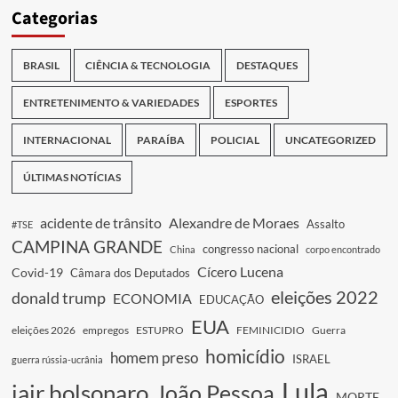
Categorias
BRASIL
CIÊNCIA & TECNOLOGIA
DESTAQUES
ENTRETENIMENTO & VARIEDADES
ESPORTES
INTERNACIONAL
PARAÍBA
POLICIAL
UNCATEGORIZED
ÚLTIMAS NOTÍCIAS
acidente de trânsito
Alexandre de Moraes
Assalto
#TSE
CAMPINA GRANDE
congresso nacional
China
corpo encontrado
Cícero Lucena
Covid-19
Câmara dos Deputados
eleições 2022
donald trump
ECONOMIA
EDUCAÇÃO
EUA
eleições 2026
empregos
ESTUPRO
FEMINICIDIO
Guerra
homicídio
homem preso
ISRAEL
guerra rússia-ucrânia
Lula
jair bolsonaro
João Pessoa
MORTE