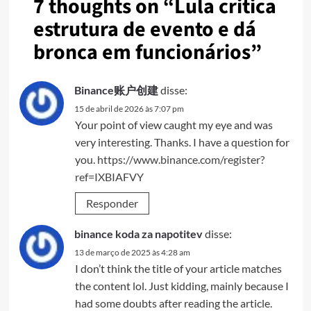
7 thoughts on “
Lula critica
estrutura de evento e dá
bronca em funcionários
”
Binance账户创建
disse:
15 de abril de 2026 às 7:07 pm
Your point of view caught my eye and was
very interesting. Thanks. I have a question for
you.
https://www.binance.com/register?
ref=IXBIAFVY
Responder
binance koda za napotitev
disse:
13 de março de 2025 às 4:28 am
I don’t think the title of your article matches
the content lol. Just kidding, mainly because I
had some doubts after reading the article.