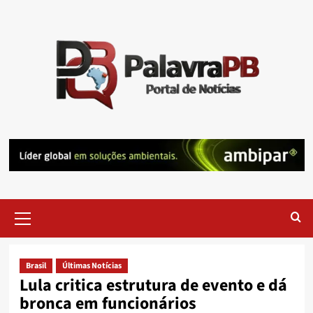
Skip
to
content
Primary
Menu
Brasil
Últimas Notícias
Lula critica estrutura de evento e dá
bronca em funcionários