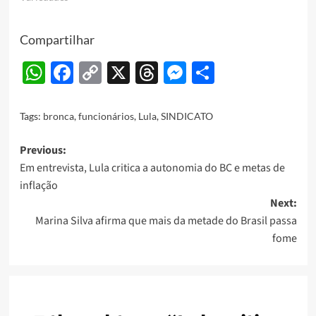
Compartilhar
WhatsApp
Facebook
Copy
X
Threads
Messenger
Share
Link
Tags:
bronca
,
funcionários
,
Lula
,
SINDICATO
Post
Previous:
Em entrevista, Lula critica a autonomia do BC e metas de
navigation
inflação
Next:
Marina Silva afirma que mais da metade do Brasil passa
fome