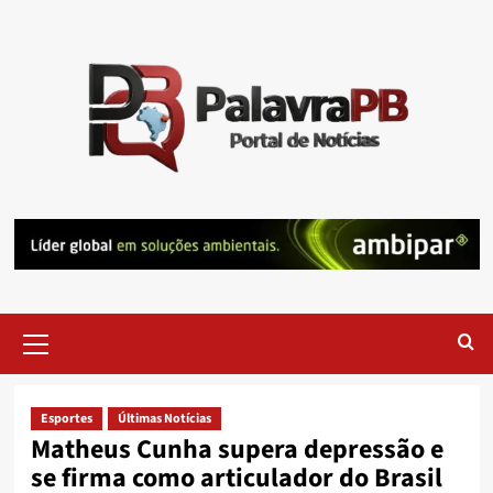
Skip
to
content
Primary
Menu
Esportes
Últimas Notícias
Matheus Cunha supera depressão e
se firma como articulador do Brasil