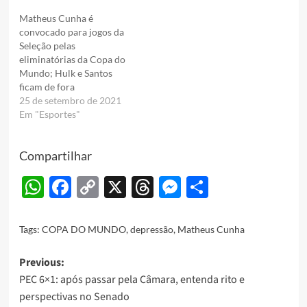
Matheus Cunha é
convocado para jogos da
Seleção pelas
eliminatórias da Copa do
Mundo; Hulk e Santos
ficam de fora
25 de setembro de 2021
Em "Esportes"
Compartilhar
WhatsApp
Facebook
Copy
X
Threads
Messenger
Share
Link
Tags:
COPA DO MUNDO
,
depressão
,
Matheus Cunha
Post
Previous:
PEC 6×1: após passar pela Câmara, entenda rito e
navigation
perspectivas no Senado