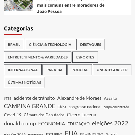
mais comuns entre moradores de
João Pessoa
Categorias
BRASIL
CIÊNCIA & TECNOLOGIA
DESTAQUES
ENTRETENIMENTO & VARIEDADES
ESPORTES
INTERNACIONAL
PARAÍBA
POLICIAL
UNCATEGORIZED
ÚLTIMAS NOTÍCIAS
acidente de trânsito
Alexandre de Moraes
Assalto
#TSE
CAMPINA GRANDE
congresso nacional
China
corpo encontrado
Cícero Lucena
Covid-19
Câmara dos Deputados
eleições 2022
donald trump
ECONOMIA
EDUCAÇÃO
EUA
eleições 2026
empregos
ESTUPRO
FEMINICIDIO
Guerra