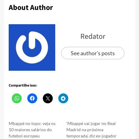
About Author
Redator
See author's posts
Compartilhe isso:
Mbappé no topo: veja os
‘Mbappé vai jogar no Real
10 maiores salários do
Madrid na próxima
futebol europeu
temporada’, diz ex-jogador