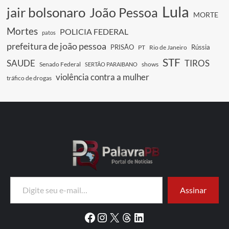
Lula
jair bolsonaro
João Pessoa
MORTE
Mortes
POLICIA FEDERAL
patos
prefeitura de joão pessoa
PRISÃO
Rússia
PT
Rio de Janeiro
STF
SAUDE
TIROS
Senado Federal
shows
SERTÃO PARAIBANO
violência contra a mulher
tráfico de drogas
Digite seu e-mail…
Assinar
Facebook
Instagram
X
Threads
LinkedIn