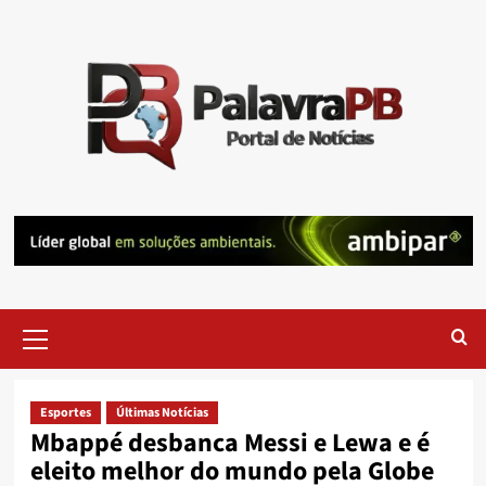
Skip
to
content
Primary
Menu
Esportes
Últimas Notícias
Mbappé desbanca Messi e Lewa e é
eleito melhor do mundo pela Globe