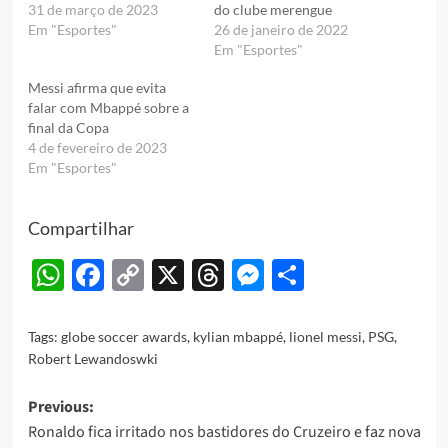
31 de março de 2023
do clube merengue
Em "Esportes"
26 de janeiro de 2022
Em "Esportes"
Messi afirma que evita
falar com Mbappé sobre a
final da Copa
4 de fevereiro de 2023
Em "Esportes"
Compartilhar
WhatsApp
Facebook
Copy
X
Threads
Messenger
Share
Link
Tags:
globe soccer awards
,
kylian mbappé
,
lionel messi
,
PSG
,
Robert Lewandoswki
Post
Previous:
Ronaldo fica irritado nos bastidores do Cruzeiro e faz nova
navigation