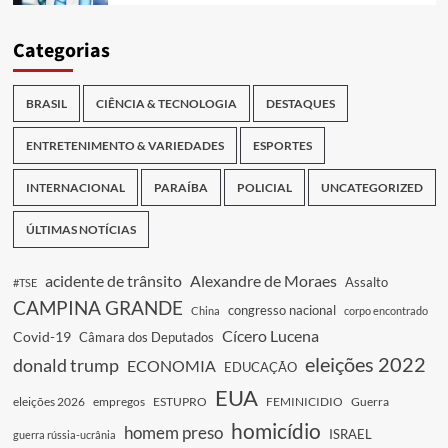
Categorias
BRASIL
CIÊNCIA & TECNOLOGIA
DESTAQUES
ENTRETENIMENTO & VARIEDADES
ESPORTES
INTERNACIONAL
PARAÍBA
POLICIAL
UNCATEGORIZED
ÚLTIMAS NOTÍCIAS
acidente de trânsito
Alexandre de Moraes
Assalto
#TSE
CAMPINA GRANDE
congresso nacional
China
corpo encontrado
Cícero Lucena
Covid-19
Câmara dos Deputados
eleições 2022
donald trump
ECONOMIA
EDUCAÇÃO
EUA
eleições 2026
empregos
ESTUPRO
FEMINICIDIO
Guerra
homicídio
homem preso
ISRAEL
guerra rússia-ucrânia