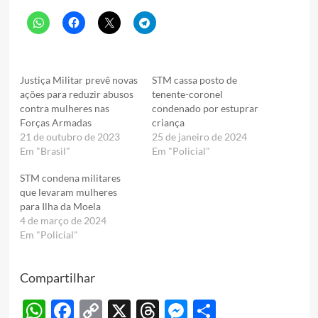
Justiça Militar prevê novas
STM cassa posto de
ações para reduzir abusos
tenente-coronel
contra mulheres nas
condenado por estuprar
Forças Armadas
criança
21 de outubro de 2023
25 de janeiro de 2024
Em "Brasil"
Em "Policial"
STM condena militares
que levaram mulheres
para Ilha da Moela
4 de março de 2024
Em "Policial"
Compartilhar
WhatsApp
Facebook
Copy
X
Threads
Messenger
Share