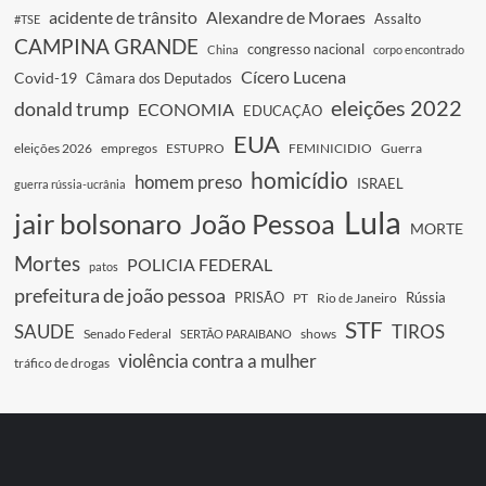
acidente de trânsito
Alexandre de Moraes
Assalto
#TSE
CAMPINA GRANDE
congresso nacional
China
corpo encontrado
Cícero Lucena
Covid-19
Câmara dos Deputados
eleições 2022
donald trump
ECONOMIA
EDUCAÇÃO
EUA
eleições 2026
empregos
ESTUPRO
FEMINICIDIO
Guerra
homicídio
homem preso
ISRAEL
guerra rússia-ucrânia
Lula
jair bolsonaro
João Pessoa
MORTE
Mortes
POLICIA FEDERAL
patos
prefeitura de joão pessoa
PRISÃO
Rússia
PT
Rio de Janeiro
STF
SAUDE
TIROS
Senado Federal
shows
SERTÃO PARAIBANO
violência contra a mulher
tráfico de drogas