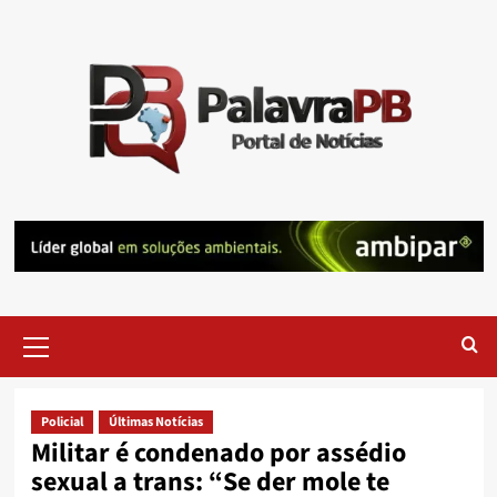
Skip
to
content
Primary
Menu
Policial
Últimas Notícias
Militar é condenado por assédio
sexual a trans: “Se der mole te