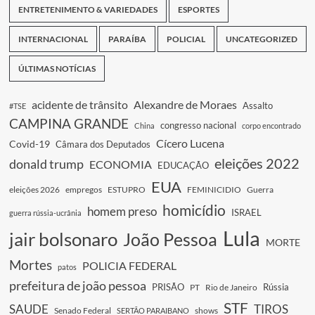
ENTRETENIMENTO & VARIEDADES
ESPORTES
INTERNACIONAL
PARAÍBA
POLICIAL
UNCATEGORIZED
ÚLTIMAS NOTÍCIAS
acidente de trânsito
Alexandre de Moraes
Assalto
#TSE
CAMPINA GRANDE
congresso nacional
China
corpo encontrado
Cícero Lucena
Covid-19
Câmara dos Deputados
eleições 2022
donald trump
ECONOMIA
EDUCAÇÃO
EUA
eleições 2026
empregos
ESTUPRO
FEMINICIDIO
Guerra
homicídio
homem preso
ISRAEL
guerra rússia-ucrânia
Lula
jair bolsonaro
João Pessoa
MORTE
Mortes
POLICIA FEDERAL
patos
prefeitura de joão pessoa
PRISÃO
Rússia
PT
Rio de Janeiro
STF
SAUDE
TIROS
Senado Federal
shows
SERTÃO PARAIBANO