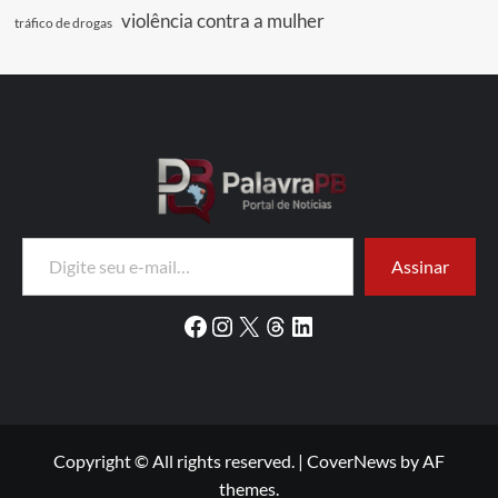
violência contra a mulher
tráfico de drogas
Digite seu e-mail…
Assinar
Facebook
Instagram
X
Threads
LinkedIn
Copyright © All rights reserved.
|
CoverNews
by AF
themes.