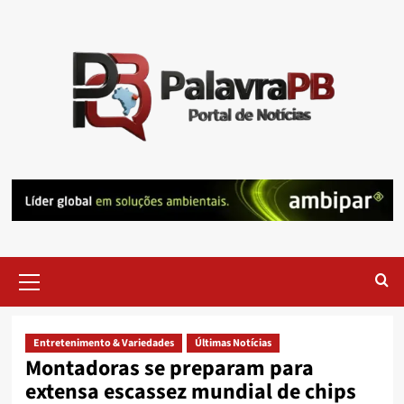
Skip
to
content
Primary
Menu
Entretenimento & Variedades
Últimas Notícias
Montadoras se preparam para
extensa escassez mundial de chips