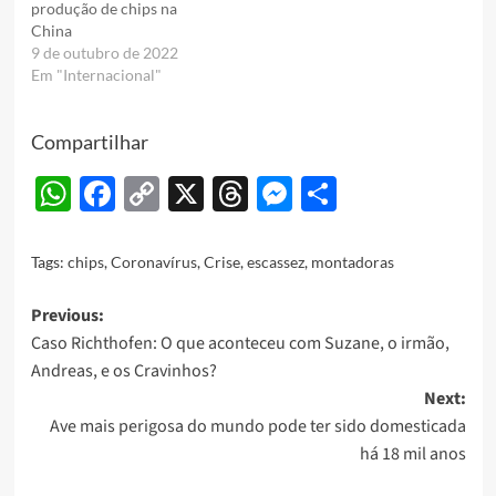
produção de chips na
China
9 de outubro de 2022
Em "Internacional"
Compartilhar
WhatsApp
Facebook
Copy
X
Threads
Messenger
Share
Link
Tags:
chips
,
Coronavírus
,
Crise
,
escassez
,
montadoras
Post
Previous:
Caso Richthofen: O que aconteceu com Suzane, o irmão,
navigation
Andreas, e os Cravinhos?
Next:
Ave mais perigosa do mundo pode ter sido domesticada
há 18 mil anos