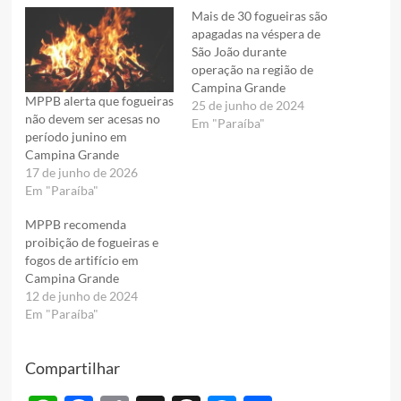
Mais de 30 fogueiras são
apagadas na véspera de
São João durante
operação na região de
Campina Grande
MPPB alerta que fogueiras
25 de junho de 2024
não devem ser acesas no
Em "Paraíba"
período junino em
Campina Grande
17 de junho de 2026
Em "Paraíba"
MPPB recomenda
proibição de fogueiras e
fogos de artifício em
Campina Grande
12 de junho de 2024
Em "Paraíba"
Compartilhar