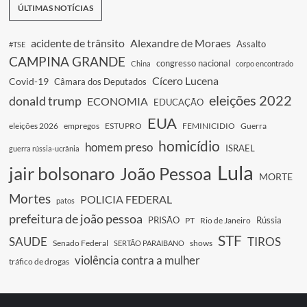
ÚLTIMAS NOTÍCIAS
acidente de trânsito
Alexandre de Moraes
Assalto
#TSE
CAMPINA GRANDE
congresso nacional
China
corpo encontrado
Cícero Lucena
Covid-19
Câmara dos Deputados
eleições 2022
donald trump
ECONOMIA
EDUCAÇÃO
EUA
eleições 2026
empregos
ESTUPRO
FEMINICIDIO
Guerra
homicídio
homem preso
ISRAEL
guerra rússia-ucrânia
Lula
jair bolsonaro
João Pessoa
MORTE
Mortes
POLICIA FEDERAL
patos
prefeitura de joão pessoa
PRISÃO
Rússia
PT
Rio de Janeiro
STF
SAUDE
TIROS
Senado Federal
shows
SERTÃO PARAIBANO
violência contra a mulher
tráfico de drogas