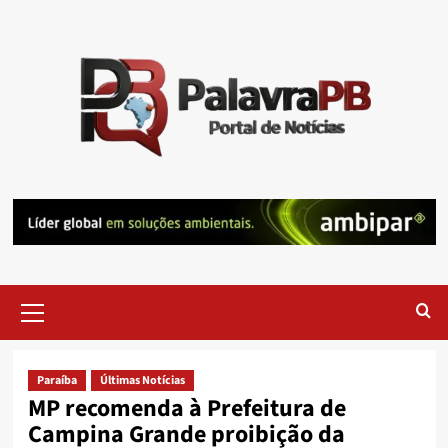
Skip
to
content
Primary
Menu
Paraíba
Últimas Notícias
MP recomenda à Prefeitura de
Campina Grande proibição da