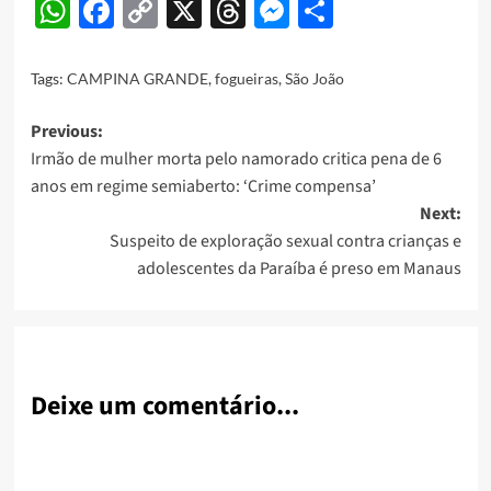
WhatsApp
Facebook
Copy
X
Threads
Messenger
Share
Link
Tags:
CAMPINA GRANDE
,
fogueiras
,
São João
Post
Previous:
Irmão de mulher morta pelo namorado critica pena de 6
navigation
anos em regime semiaberto: ‘Crime compensa’
Next:
Suspeito de exploração sexual contra crianças e
adolescentes da Paraíba é preso em Manaus
Deixe um comentário...