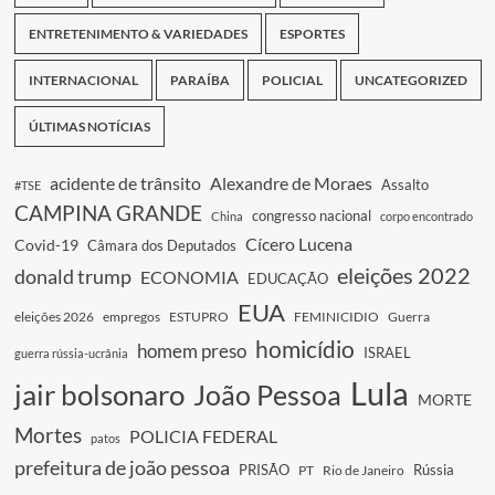
ENTRETENIMENTO & VARIEDADES
ESPORTES
INTERNACIONAL
PARAÍBA
POLICIAL
UNCATEGORIZED
ÚLTIMAS NOTÍCIAS
acidente de trânsito
Alexandre de Moraes
Assalto
#TSE
CAMPINA GRANDE
congresso nacional
China
corpo encontrado
Cícero Lucena
Covid-19
Câmara dos Deputados
eleições 2022
donald trump
ECONOMIA
EDUCAÇÃO
EUA
eleições 2026
empregos
ESTUPRO
FEMINICIDIO
Guerra
homicídio
homem preso
ISRAEL
guerra rússia-ucrânia
Lula
jair bolsonaro
João Pessoa
MORTE
Mortes
POLICIA FEDERAL
patos
prefeitura de joão pessoa
PRISÃO
Rússia
PT
Rio de Janeiro