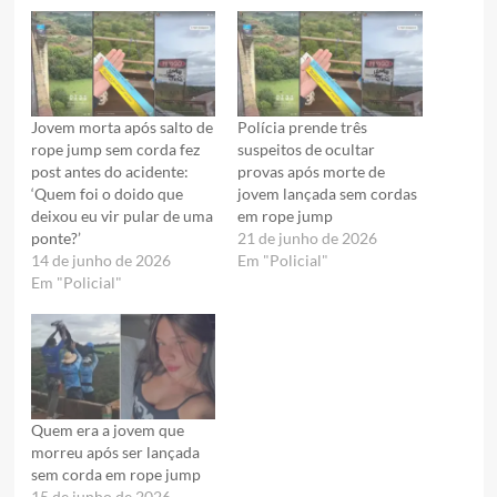
Jovem morta após salto de
Polícia prende três
rope jump sem corda fez
suspeitos de ocultar
post antes do acidente:
provas após morte de
‘Quem foi o doido que
jovem lançada sem cordas
deixou eu vir pular de uma
em rope jump
ponte?’
21 de junho de 2026
14 de junho de 2026
Em "Policial"
Em "Policial"
Quem era a jovem que
morreu após ser lançada
sem corda em rope jump
15 de junho de 2026