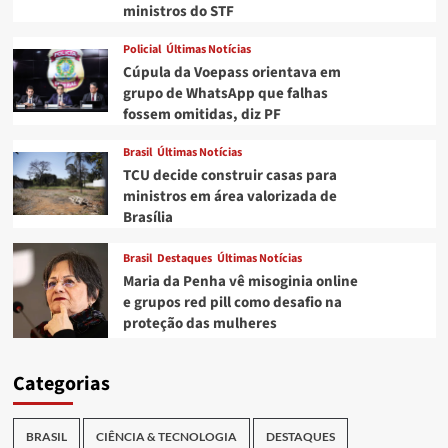
ministros do STF
Policial
Últimas Notícias
Cúpula da Voepass orientava em
grupo de WhatsApp que falhas
fossem omitidas, diz PF
Brasil
Últimas Notícias
TCU decide construir casas para
ministros em área valorizada de
Brasília
Brasil
Destaques
Últimas Notícias
Maria da Penha vê misoginia online
e grupos red pill como desafio na
proteção das mulheres
Categorias
BRASIL
CIÊNCIA & TECNOLOGIA
DESTAQUES