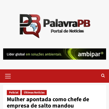
Skip
to
content
Primary
Menu
Policial
Últimas Notícias
Mulher apontada como chefe de
empresa de salto mandou