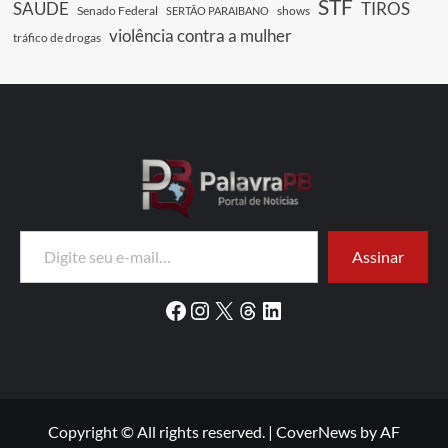
STF
SAUDE
TIROS
Senado Federal
shows
SERTÃO PARAIBANO
violência contra a mulher
tráfico de drogas
Digite seu e-mail…
Assinar
Facebook
Instagram
X
Threads
LinkedIn
Copyright © All rights reserved.
|
CoverNews
by AF