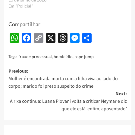
Em "Policial"
Compartilhar
WhatsApp
Facebook
Copy
X
Threads
Messenger
Share
Link
Tags:
fraude processual
,
homicídio
,
rope jump
Post
Previous:
Mulher é encontrada morta com a filha viva ao lado do
navigation
corpo; marido foi preso suspeito do crime
Next:
A rixa continua: Luana Piovani volta a criticar Neymar e diz
que ele está ‘enfim, aposentado’