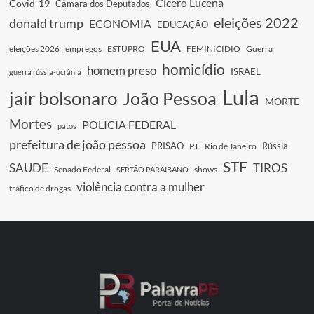
Cícero Lucena
Covid-19
Câmara dos Deputados
eleições 2022
donald trump
ECONOMIA
EDUCAÇÃO
EUA
eleições 2026
empregos
ESTUPRO
FEMINICIDIO
Guerra
homicídio
homem preso
ISRAEL
guerra rússia-ucrânia
Lula
jair bolsonaro
João Pessoa
MORTE
Mortes
POLICIA FEDERAL
patos
prefeitura de joão pessoa
PRISÃO
Rússia
PT
Rio de Janeiro
STF
SAUDE
TIROS
Senado Federal
shows
SERTÃO PARAIBANO
violência contra a mulher
tráfico de drogas