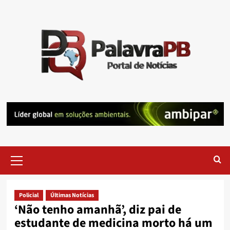
Skip
to
content
Primary
Menu
Policial
Últimas Notícias
‘Não tenho amanhã’, diz pai de
estudante de medicina morto há um