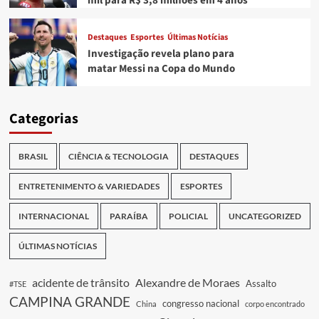
mil para R$ 3,8 milhões em 4 anos
Destaques
Esportes
Últimas Notícias
Investigação revela plano para
matar Messi na Copa do Mundo
Categorias
BRASIL
CIÊNCIA & TECNOLOGIA
DESTAQUES
ENTRETENIMENTO & VARIEDADES
ESPORTES
INTERNACIONAL
PARAÍBA
POLICIAL
UNCATEGORIZED
ÚLTIMAS NOTÍCIAS
acidente de trânsito
Alexandre de Moraes
Assalto
#TSE
CAMPINA GRANDE
congresso nacional
China
corpo encontrado