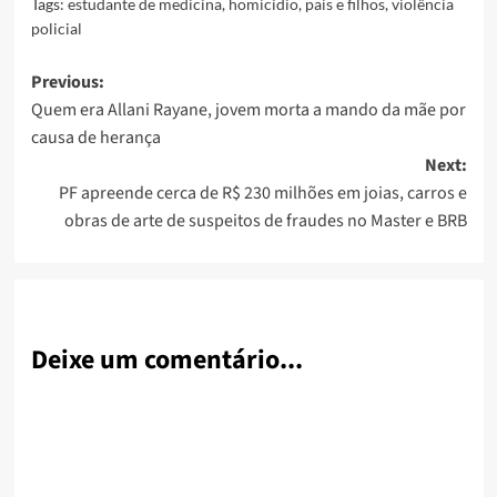
Tags:
estudante de medicina
,
homicídio
,
pais e filhos
,
violência
policial
Post
Previous:
Quem era Allani Rayane, jovem morta a mando da mãe por
navigation
causa de herança
Next:
PF apreende cerca de R$ 230 milhões em joias, carros e
obras de arte de suspeitos de fraudes no Master e BRB
Deixe um comentário...