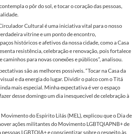
ontempla o pôr do sol, e tocar o coração das pessoas,
alidade.
Circulador Cultural é uma iniciativa vital para o nosso
erdadeira vitrine e um ponto de encontro,
paços históricos e afetivos da nossa cidade, como a Casa
resenta resistência, celebração e renovação, pois fortalece
 caminhos para novas conexões e públicos”, analisou.
pectativas são as melhores possíveis. “Tocar na Casa da
isual e da energia do lugar. Dividir o palco com o Titá
inda mais especial. Minha expectativa é ver o espaço
e fazer desse domingo um dia inesquecível de celebração à
 Movimento do Espírito Lilás (MEL), explicou que o Dia de
mover ações militantes do Movimento LGBTQIAPNB+ de
 pessoas LGBTQIA+ e conscientizar sobre o respeito às