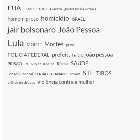
EUA
FEMINICIDIO
Guerra
guerra rússia-ucrânia
homicídio
homem preso
ISRAEL
jair bolsonaro
João Pessoa
Lula
Mortes
MORTE
patos
prefeitura de joão pessoa
POLICIA FEDERAL
SAUDE
PRISÃO
Rússia
PT
Rio de Janeiro
STF
TIROS
Senado Federal
shows
SERTÃO PARAIBANO
violência contra a mulher
tráfico de drogas