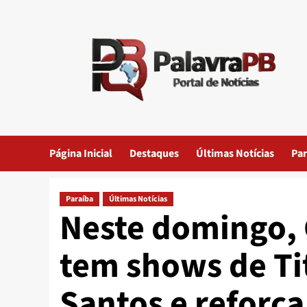
Skip
to
content
Página Inicial
Destaques
Últimas Notícias
Par
Paraíba
Últimas Notícias
Neste domingo, 
tem shows de Ti
Santos e reforça