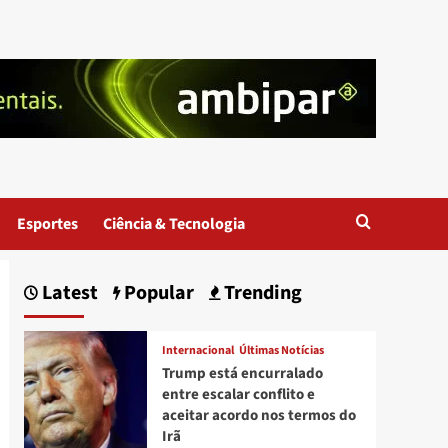
Esportes
Ciência & Tecnologia
Latest
Popular
Trending
Internacional
Últimas Notícias
Trump está encurralado
entre escalar conflito e
aceitar acordo nos termos do
Irã