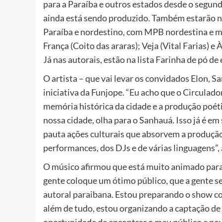
para a Paraíba e outros estados desde o segu
ainda está sendo produzido. Também estarão no
Paraíba e nordestino, com MPB nordestina e mús
França (Coito das araras); Veja (Vital Farias) e
Já nas autorais, estão na lista Farinha de pó de
O artista – que vai levar os convidados Elon, Sa
iniciativa da Funjope. “Eu acho que o Circulad
memória histórica da cidade e a produção poétic
nossa cidade, olha para o Sanhauá. Isso já é 
pauta ações culturais que absorvem a produção 
performances, dos DJs e de várias linguagens”, 
O músico afirmou que está muito animado para 
gente coloque um ótimo público, que a gente se
autoral paraibana. Estou preparando o show c
além de tudo, estou organizando a captação de