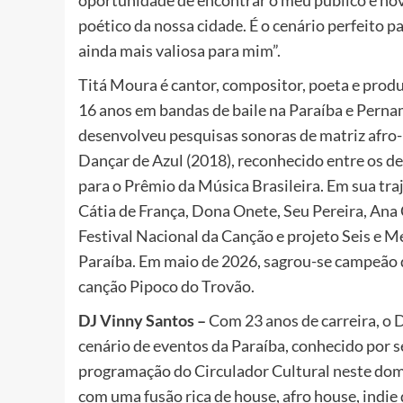
oportunidade de encontrar o meu público e nov
poético da nossa cidade. É o cenário perfeito p
ainda mais valiosa para mim”.
Titá Moura é cantor, compositor, poeta e produ
16 anos em bandas de baile na Paraíba e Perna
desenvolveu pesquisas sonoras de matriz afro-l
Dançar de Azul (2018), reconhecido entre os d
para o Prêmio da Música Brasileira. Em sua traj
Cátia de França, Dona Onete, Seu Pereira, Ana C
Festival Nacional da Canção e projeto Seis e M
Paraíba. Em maio de 2026, sagrou-se campeão d
canção Pipoco do Trovão.
DJ Vinny Santos –
Com 23 anos de carreira, o
cenário de eventos da Paraíba, conhecido por se
programação do Circulador Cultural neste domi
com uma fusão rica de house, afro house, indie d