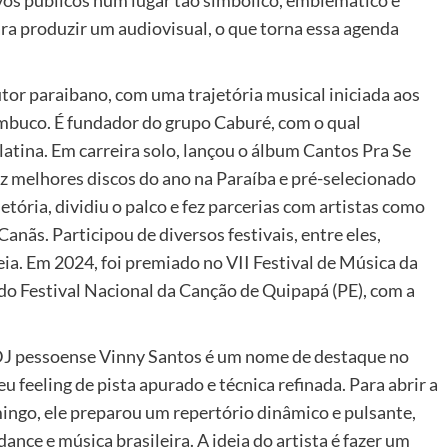
os públicos num lugar tão simbólico, emblemático e
ara produzir um audiovisual, o que torna essa agenda
tor paraibano, com uma trajetória musical iniciada aos
mbuco. É fundador do grupo Caburé, com o qual
atina. Em carreira solo, lançou o álbum Cantos Pra Se
ez melhores discos do ano na Paraíba e pré-selecionado
etória, dividiu o palco e fez parcerias com artistas como
anãs. Participou de diversos festivais, entre eles,
eia. Em 2024, foi premiado no VII Festival de Música da
o Festival Nacional da Canção de Quipapá (PE), com a
 DJ pessoense Vinny Santos é um nome de destaque no
u feeling de pista apurado e técnica refinada. Para abrir a
ngo, ele preparou um repertório dinâmico e pulsante,
ance e música brasileira. A ideia do artista é fazer um