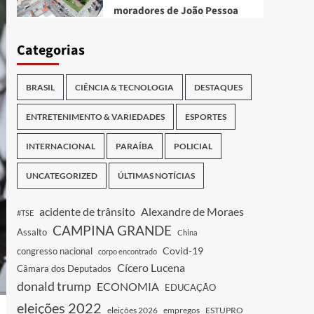
moradores de João Pessoa
Categorias
BRASIL
CIÊNCIA & TECNOLOGIA
DESTAQUES
ENTRETENIMENTO & VARIEDADES
ESPORTES
INTERNACIONAL
PARAÍBA
POLICIAL
UNCATEGORIZED
ÚLTIMAS NOTÍCIAS
acidente de trânsito
Alexandre de Moraes
#TSE
CAMPINA GRANDE
Assalto
China
Covid-19
congresso nacional
corpo encontrado
Cícero Lucena
Câmara dos Deputados
donald trump
ECONOMIA
EDUCAÇÃO
eleições 2022
eleições 2026
empregos
ESTUPRO