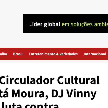
aíba
Brasil
Entretenimento & Variedades
Internacional
Circulador Cultural
tá Moura, DJ Vinny
 luta contra