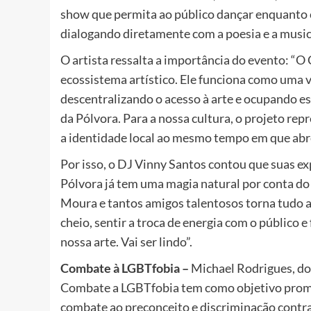
show que permita ao público dançar enquanto c
dialogando diretamente com a poesia e a music
O artista ressalta a importância do evento: “O 
ecossistema artístico. Ele funciona como uma v
descentralizando o acesso à arte e ocupando es
da Pólvora. Para a nossa cultura, o projeto rep
a identidade local ao mesmo tempo em que abre
Por isso, o DJ Vinny Santos contou que suas ex
Pólvora já tem uma magia natural por conta do v
Moura e tantos amigos talentosos torna tudo a
cheio, sentir a troca de energia com o público 
nossa arte. Vai ser lindo”.
Combate à LGBTfobia –
Michael Rodrigues, do
Combate a LGBTfobia tem como objetivo pro
combate ao preconceito e discriminação contra