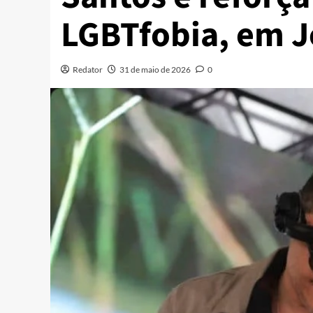
LGBTfobia, em J
Redator
31 de maio de 2026
0