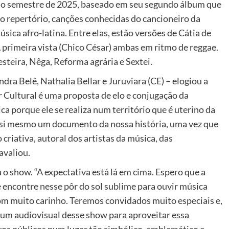
ndo semestre de 2025, baseado em seu segundo álbum que
 repertório, canções conhecidas do cancioneiro da
ica afro-latina. Entre elas, estão versões de Cátia de
 À primeira vista (Chico César) ambas em ritmo de reggae.
 esteira, Nêga, Reforma agrária e Sextei.
ndra Belê, Nathalia Bellar e Juruviara (CE) – elogiou a
or Cultural é uma proposta de elo e conjugação da
a porque ele se realiza num território que é uterino da
em si mesmo um documento da nossa história, uma vez que
criativa, autoral dos artistas da música, das
avaliou.
o show. “A expectativa está lá em cima. Espero que a
 encontre nesse pôr do sol sublime para ouvir música
om muito carinho. Teremos convidados muito especiais e,
 um audiovisual desse show para aproveitar essa