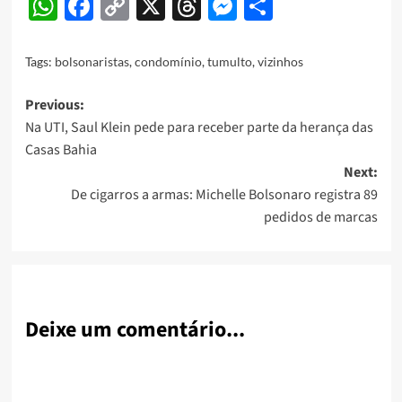
WhatsApp
Facebook
Copy
X
Threads
Messenger
Share
Link
Tags:
bolsonaristas
,
condomínio
,
tumulto
,
vizinhos
Post
Previous:
Na UTI, Saul Klein pede para receber parte da herança das
navigation
Casas Bahia
Next:
De cigarros a armas: Michelle Bolsonaro registra 89
pedidos de marcas
Deixe um comentário...