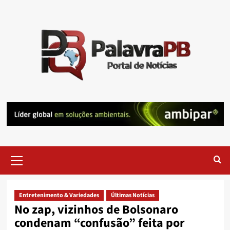
Skip
to
content
Primary
Menu
Entretenimento & Variedades
Últimas Notícias
No zap, vizinhos de Bolsonaro
condenam “confusão” feita por