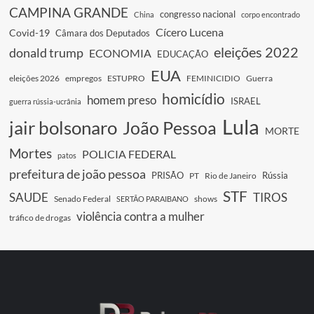
CAMPINA GRANDE
congresso nacional
China
corpo encontrado
Cícero Lucena
Covid-19
Câmara dos Deputados
eleições 2022
donald trump
ECONOMIA
EDUCAÇÃO
EUA
eleições 2026
empregos
ESTUPRO
FEMINICIDIO
Guerra
homicídio
homem preso
ISRAEL
guerra rússia-ucrânia
Lula
jair bolsonaro
João Pessoa
MORTE
Mortes
POLICIA FEDERAL
patos
prefeitura de joão pessoa
PRISÃO
Rússia
PT
Rio de Janeiro
STF
SAUDE
TIROS
Senado Federal
shows
SERTÃO PARAIBANO
violência contra a mulher
tráfico de drogas