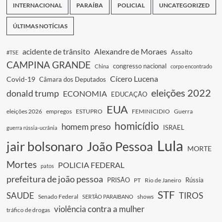
INTERNACIONAL
PARAÍBA
POLICIAL
UNCATEGORIZED
ÚLTIMAS NOTÍCIAS
acidente de trânsito
Alexandre de Moraes
Assalto
#TSE
CAMPINA GRANDE
congresso nacional
China
corpo encontrado
Cícero Lucena
Covid-19
Câmara dos Deputados
eleições 2022
donald trump
ECONOMIA
EDUCAÇÃO
EUA
eleições 2026
empregos
ESTUPRO
FEMINICIDIO
Guerra
homicídio
homem preso
ISRAEL
guerra rússia-ucrânia
Lula
jair bolsonaro
João Pessoa
MORTE
Mortes
POLICIA FEDERAL
patos
prefeitura de joão pessoa
PRISÃO
Rússia
PT
Rio de Janeiro
STF
SAUDE
TIROS
Senado Federal
shows
SERTÃO PARAIBANO
violência contra a mulher
tráfico de drogas