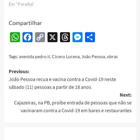
Em "Paraíba"
Compartilhar
WhatsApp
Facebook
Copy
X
Threads
Messenger
Share
Link
Tags:
avenida pedro ii
,
Cícero Lucena
,
João Pessoa
,
obras
Post
Previous:
João Pessoa recua e vacina contra a Covid-19 neste
navigation
sábado (11) pessoas a partir de 18 anos
Next:
Cajazeiras, na PB, proíbe entrada de pessoas que não se
vacinaram contra a Covid-19 em bares e restaurantes