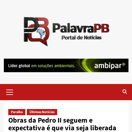
Skip
to
content
Primary
Menu
Paraíba
Últimas Notícias
Obras da Pedro II seguem e
expectativa é que via seja liberada