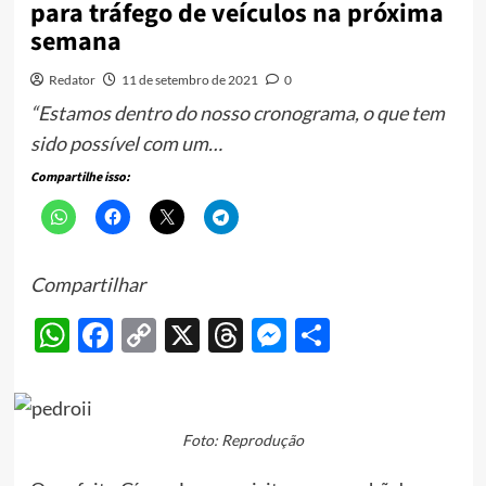
para tráfego de veículos na próxima
semana
Redator
11 de setembro de 2021
0
“Estamos dentro do nosso cronograma, o que tem
sido possível com um…
Compartilhe isso:
Compartilhar
WhatsApp
Facebook
Copy
X
Threads
Messenger
Share
Link
Foto: Reprodução