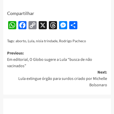
Compartilhar
WhatsApp
Facebook
Copy
X
Threads
Messenger
Share
Link
Tags:
aborto
,
Lula
,
nísia trindade
,
Rodrigo Pacheco
Post
Previous:
Em editorial, O Globo sugere a Lula “busca de não
navigation
vacinados”
Next:
Lula extingue órgão para surdos criado por Michelle
Bolsonaro