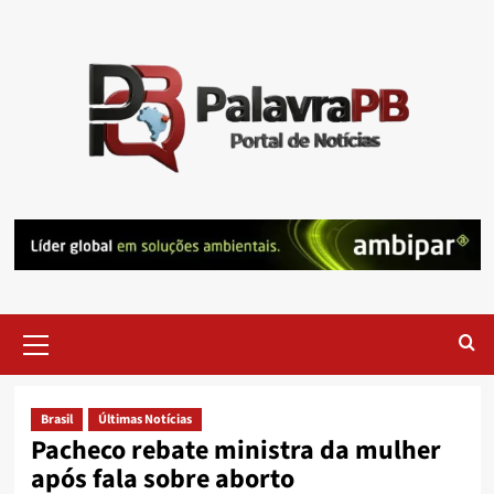
Skip
to
content
Primary
Menu
Brasil
Últimas Notícias
Pacheco rebate ministra da mulher
após fala sobre aborto