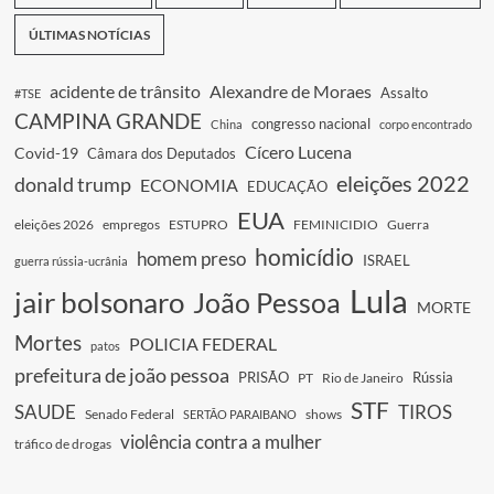
ÚLTIMAS NOTÍCIAS
acidente de trânsito
Alexandre de Moraes
Assalto
#TSE
CAMPINA GRANDE
congresso nacional
China
corpo encontrado
Cícero Lucena
Covid-19
Câmara dos Deputados
eleições 2022
donald trump
ECONOMIA
EDUCAÇÃO
EUA
eleições 2026
empregos
ESTUPRO
FEMINICIDIO
Guerra
homicídio
homem preso
ISRAEL
guerra rússia-ucrânia
Lula
jair bolsonaro
João Pessoa
MORTE
Mortes
POLICIA FEDERAL
patos
prefeitura de joão pessoa
PRISÃO
Rússia
PT
Rio de Janeiro
STF
SAUDE
TIROS
Senado Federal
shows
SERTÃO PARAIBANO
violência contra a mulher
tráfico de drogas