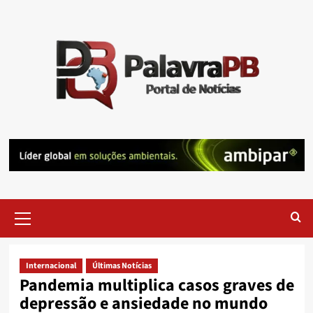
Skip
to
content
Primary
Menu
Internacional
Últimas Notícias
Pandemia multiplica casos graves de
depressão e ansiedade no mundo