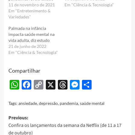
11 de novembro de 2021
Em "Ciência & Tecnologia"
Em "Entretenimento &
Variedades"
Palmada na infância
impacta saúde mental na
vida adulta, diz estudo
21 de junho de 2022
Em "Ciência & Tecnologia"
Compartilhar
WhatsApp
Facebook
Copy
X
Threads
Messenger
Share
Link
Tags:
ansiedade
,
depressão
,
pandemia
,
saúde mental
Post
Previous:
Confira os lançamentos da semana da Netflix (de 11 a 17
navigation
de outubro)