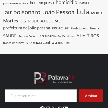
homicídio
homem preso
ISRAEL
guerra rússia-ucrânia
Lula
jair bolsonaro
João Pessoa
MORTE
Mortes
POLICIA FEDERAL
patos
prefeitura de joão pessoa
PRISÃO
Rússia
PT
Rio de Janeiro
STF
SAUDE
TIROS
Senado Federal
shows
SERTÃO PARAIBANO
violência contra a mulher
tráfico de drogas
Digite seu e-mail…
Assinar