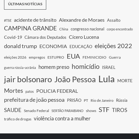
ÚLTIMAS NOTÍCIAS
acidente de trânsito
Alexandre de Moraes
Assalto
#TSE
CAMPINA GRANDE
congresso nacional
China
corpo encontrado
Cícero Lucena
Covid-19
Câmara dos Deputados
eleições 2022
donald trump
ECONOMIA
EDUCAÇÃO
EUA
eleições 2026
empregos
ESTUPRO
FEMINICIDIO
Guerra
homicídio
homem preso
ISRAEL
guerra rússia-ucrânia
Lula
jair bolsonaro
João Pessoa
MORTE
Mortes
POLICIA FEDERAL
patos
prefeitura de joão pessoa
PRISÃO
Rússia
PT
Rio de Janeiro
STF
SAUDE
TIROS
Senado Federal
shows
SERTÃO PARAIBANO
violência contra a mulher
tráfico de drogas