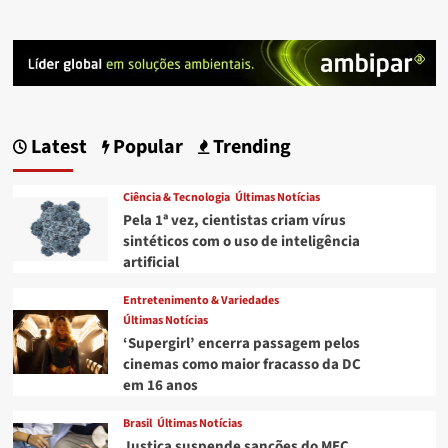
Latest
Popular
Trending
Ciência & Tecnologia
Últimas Notícias
Pela 1ª vez, cientistas criam vírus
sintéticos com o uso de inteligência
artificial
Entretenimento & Variedades
Últimas Notícias
‘Supergirl’ encerra passagem pelos
cinemas como maior fracasso da DC
em 16 anos
Brasil
Últimas Notícias
Justiça suspende sanções do MEC