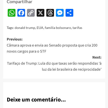
Compartilhar
WhatsApp
Facebook
Copy
X
Threads
Messenger
Share
Link
Tags:
donald trump
,
EUA
,
família bolsonaro
,
tarifas
Post
Previous:
Câmara aprova e envia ao Senado proposta que cria 200
navigation
novos cargos para o STF
Next:
Tarifaço de Trump: Lula diz que taxas serão respondidas ‘à
luz da lei brasileira de reciprocidade’
Deixe um comentário...