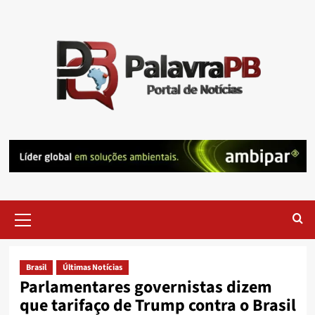
Skip
to
content
Primary
Menu
Brasil
Últimas Notícias
Parlamentares governistas dizem
que tarifaço de Trump contra o Brasil