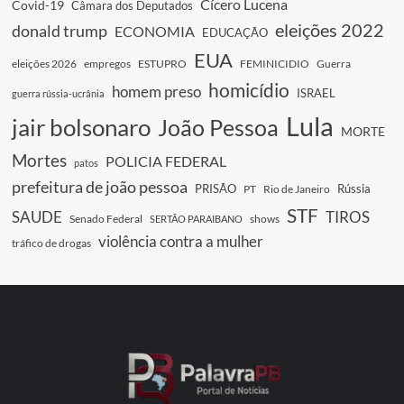
Cícero Lucena
Covid-19
Câmara dos Deputados
eleições 2022
donald trump
ECONOMIA
EDUCAÇÃO
EUA
eleições 2026
empregos
ESTUPRO
FEMINICIDIO
Guerra
homicídio
homem preso
ISRAEL
guerra rússia-ucrânia
Lula
jair bolsonaro
João Pessoa
MORTE
Mortes
POLICIA FEDERAL
patos
prefeitura de joão pessoa
PRISÃO
Rússia
PT
Rio de Janeiro
STF
SAUDE
TIROS
Senado Federal
shows
SERTÃO PARAIBANO
violência contra a mulher
tráfico de drogas