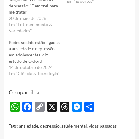
Em "Esportes"
depressão: ‘Demorei para
me tratar’
20 de maio de 2026
Em "Entretenimento &
Variedades"
Redes sociais estão ligadas
a ansiedade e depressão
em adolescentes, diz
estudo de Oxford
14 de outubro de 2024
Em "Ciência & Tecnologia"
Compartilhar
WhatsApp
Facebook
Copy
X
Threads
Messenger
Share
Link
Tags:
ansiedade
,
depressão
,
saúde mental
,
vidas passadas