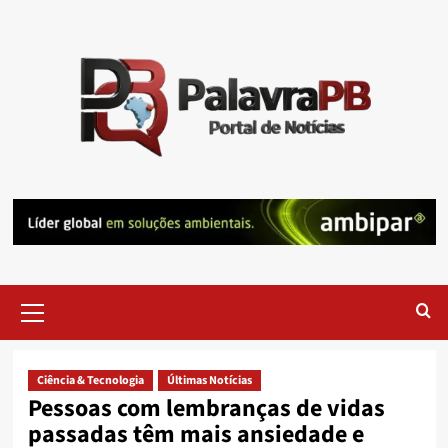
Skip
to
content
Primary
Menu
Ciência & Tecnologia
Últimas Notícias
Pessoas com lembranças de vidas
passadas têm mais ansiedade e