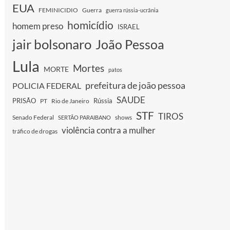
EUA
FEMINICIDIO
Guerra
guerra rússia-ucrânia
homicídio
homem preso
ISRAEL
jair bolsonaro
João Pessoa
Lula
Mortes
MORTE
patos
prefeitura de joão pessoa
POLICIA FEDERAL
SAUDE
PRISÃO
Rússia
PT
Rio de Janeiro
STF
TIROS
Senado Federal
shows
SERTÃO PARAIBANO
violência contra a mulher
tráfico de drogas