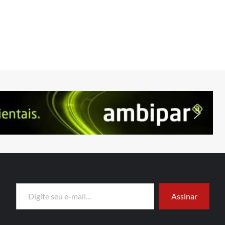
Digite seu e-mail…
Assinar