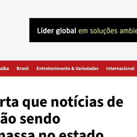
aíba
Brasil
Entretenimento & Variedades
Internacional
erta que notícias de
tão sendo
massa no estado