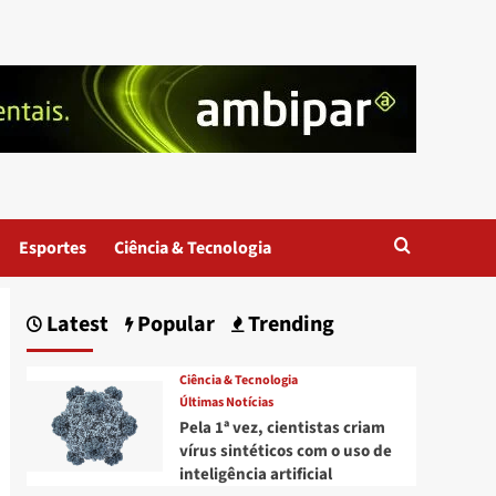
Esportes
Ciência & Tecnologia
Latest
Popular
Trending
Ciência & Tecnologia
Últimas Notícias
Pela 1ª vez, cientistas criam
vírus sintéticos com o uso de
inteligência artificial