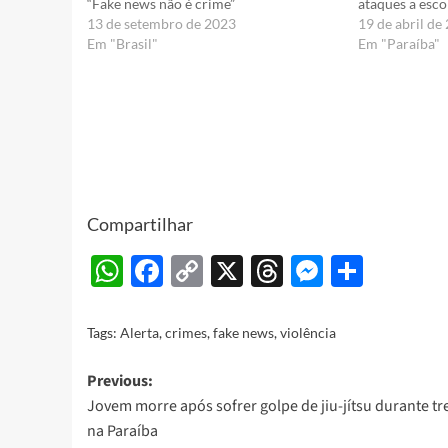
“Fake news não é crime”
ataques a esco
13 de setembro de 2023
19 de abril de
Em "Brasil"
Em "Paraíba"
Compartilhar
WhatsApp
Facebook
Copy
X
Threads
Messeng
Share
Link
Tags:
Alerta
,
crimes
,
fake news
,
violência
Post
Previous:
Jovem morre após sofrer golpe de jiu-jítsu durante tr
navigation
na Paraíba