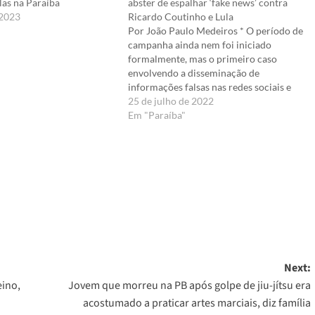
las na Paraíba
abster de espalhar ‘fake news’ contra
 2023
Ricardo Coutinho e Lula
Por João Paulo Medeiros * O período de
campanha ainda nem foi iniciado
formalmente, mas o primeiro caso
envolvendo a disseminação de
informações falsas nas redes sociais e
candidaturas majoritárias na Paraíba já
25 de julho de 2022
chegou ao Tribunal Regional Eleitoral. O
Em "Paraíba"
desembargador Márcio Murilo da
Cunha Ramos determinou que um
internauta se…
er
Next:
eino,
Jovem que morreu na PB após golpe de jiu-jítsu era
acostumado a praticar artes marciais, diz família