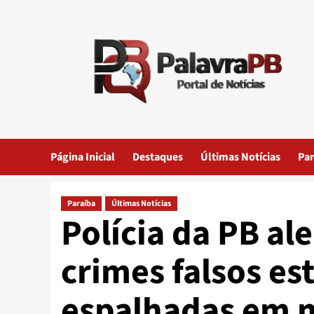
Skip
to
content
Página Inicial
Destaques
Últimas Notícias
Par
Paraíba
Últimas Notícias
Polícia da PB al
crimes falsos es
espalhadas em 