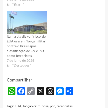
Em "Brasil"
Itamaraty diz ver ‘risco’ de
EUA usarem ‘força militar’
contra o Brasil após
classificação de CV e PCC
como terroristas
7 de julho de 2026
Em "Destaques"
Compartilhar
WhatsApp
Facebook
Copy
X
Threads
Messenger
Share
Link
Tags:
EUA
,
facção criminosa
,
pcc
,
terroristas