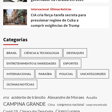
Internacional
Últimas Notícias
CIA cria força-tarefa secreta para
pressionar regime de Cuba a
cumprir exigências de Trump
Categorias
BRASIL
CIÊNCIA & TECNOLOGIA
DESTAQUES
ENTRETENIMENTO & VARIEDADES
ESPORTES
INTERNACIONAL
PARAÍBA
POLICIAL
UNCATEGORIZED
ÚLTIMAS NOTÍCIAS
acidente de trânsito
Alexandre de Moraes
Assalto
#TSE
CAMPINA GRANDE
congresso nacional
China
corpo encontrado
Cícero Lucena
Covid-19
Câmara dos Deputados