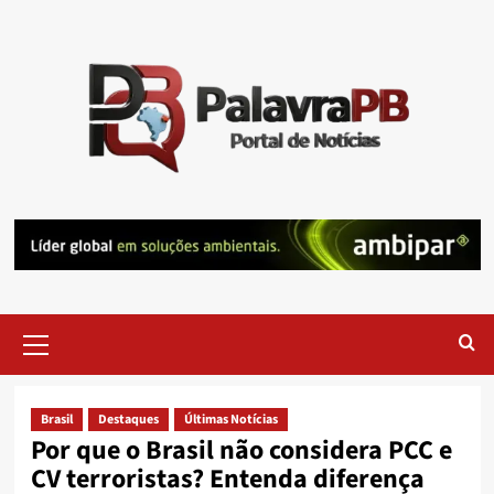
Skip
to
content
Primary
Menu
Brasil
Destaques
Últimas Notícias
Por que o Brasil não considera PCC e
CV terroristas? Entenda diferença