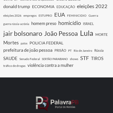
eleições 2022
donald trump
ECONOMIA
EDUCAÇÃO
EUA
eleições 2026
empregos
ESTUPRO
FEMINICIDIO
Guerra
homicídio
homem preso
ISRAEL
guerra rússia-ucrânia
Lula
jair bolsonaro
João Pessoa
MORTE
Mortes
POLICIA FEDERAL
patos
prefeitura de joão pessoa
PRISÃO
Rússia
PT
Rio de Janeiro
STF
SAUDE
TIROS
Senado Federal
shows
SERTÃO PARAIBANO
violência contra a mulher
tráfico de drogas