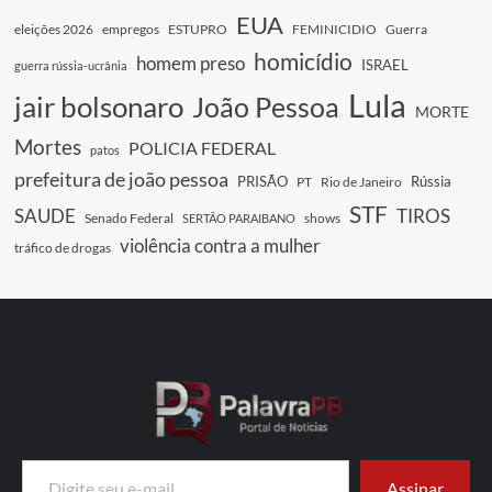
EUA
eleições 2026
empregos
ESTUPRO
FEMINICIDIO
Guerra
homicídio
homem preso
ISRAEL
guerra rússia-ucrânia
Lula
jair bolsonaro
João Pessoa
MORTE
Mortes
POLICIA FEDERAL
patos
prefeitura de joão pessoa
PRISÃO
Rússia
PT
Rio de Janeiro
STF
SAUDE
TIROS
Senado Federal
shows
SERTÃO PARAIBANO
violência contra a mulher
tráfico de drogas
Digite seu e-mail…
Assinar