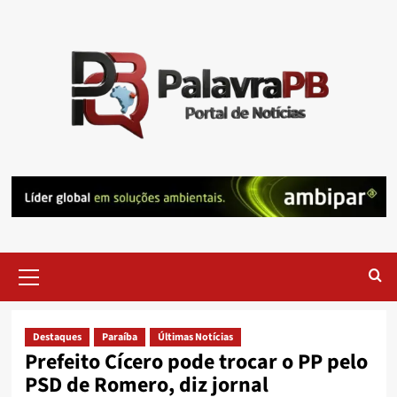
Skip
to
content
Primary
Menu
Destaques
Paraíba
Últimas Notícias
Prefeito Cícero pode trocar o PP pelo
PSD de Romero, diz jornal