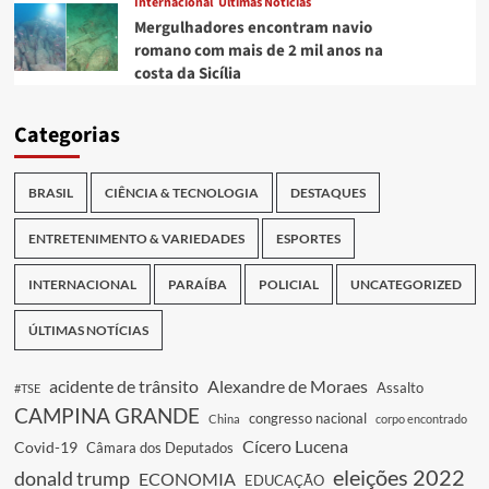
Internacional
Últimas Notícias
Mergulhadores encontram navio
romano com mais de 2 mil anos na
costa da Sicília
Categorias
BRASIL
CIÊNCIA & TECNOLOGIA
DESTAQUES
ENTRETENIMENTO & VARIEDADES
ESPORTES
INTERNACIONAL
PARAÍBA
POLICIAL
UNCATEGORIZED
ÚLTIMAS NOTÍCIAS
acidente de trânsito
Alexandre de Moraes
Assalto
#TSE
CAMPINA GRANDE
congresso nacional
China
corpo encontrado
Cícero Lucena
Covid-19
Câmara dos Deputados
eleições 2022
donald trump
ECONOMIA
EDUCAÇÃO