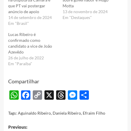
que PT vai postergar
Motta
anúncio de apoio
13 de novembro de 2024
14 de setembro de 2024
Em "Destaques"
Em "Brasil"
Lucas Ribeiro é
confirmado como
candidato a vice de João
Azevêdo
26 de julho de 2022
Em "Paraíba"
Compartilhar
WhatsApp
Facebook
Copy
X
Threads
Messenger
Share
Link
Tags:
Aguinaldo Ribeiro
,
Daniela Ribeiro
,
Efraim Filho
Post
Previous: