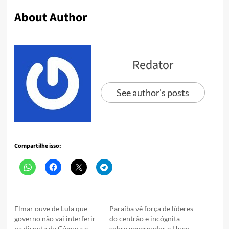
About Author
Redator
See author's posts
Compartilhe isso:
Elmar ouve de Lula que
Paraíba vê força de líderes
governo não vai interferir
do centrão e incógnita
na disputa da Câmara e
sobre governador e Hugo