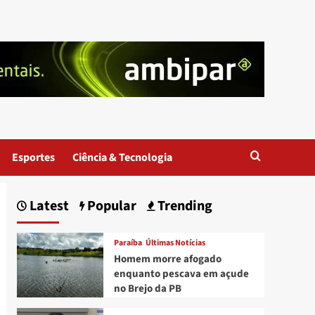
Esportes
Ciência & Tecnologia
Latest
Popular
Trending
Paraíba
Últimas Notícias
Homem morre afogado
enquanto pescava em açude
no Brejo da PB