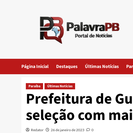
Skip
to
content
Página Inicial
Destaques
Últimas Notícias
Par
Paraíba
Últimas Notícias
Prefeitura de Gu
seleção com mai
Redator
26 de janeiro de 2023
0