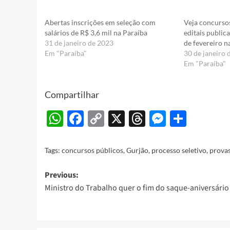
Abertas inscrições em seleção com
Veja concurso
salários de R$ 3,6 mil na Paraíba
editais public
31 de janeiro de 2023
de fevereiro n
Em "Paraíba"
30 de janeiro 
Em "Paraíba"
Compartilhar
WhatsApp
Facebook
Copy
X
Threads
Messeng
Share
Link
Tags:
concursos públicos
,
Gurjão
,
processo seletivo
,
prova
Post
Previous:
Ministro do Trabalho quer o fim do saque-aniversário
navigation