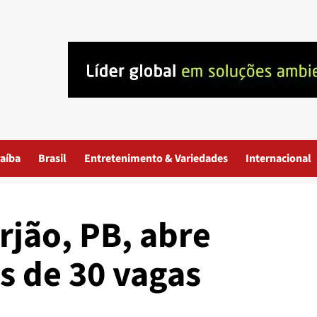
aíba
Brasil
Entretenimento & Variedades
Internacional
rjão, PB, abre
s de 30 vagas