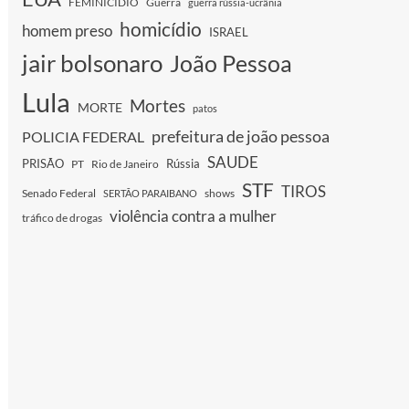
FEMINICIDIO
Guerra
guerra rússia-ucrânia
homicídio
homem preso
ISRAEL
jair bolsonaro
João Pessoa
Lula
Mortes
MORTE
patos
prefeitura de joão pessoa
POLICIA FEDERAL
SAUDE
PRISÃO
Rússia
PT
Rio de Janeiro
STF
TIROS
Senado Federal
shows
SERTÃO PARAIBANO
violência contra a mulher
tráfico de drogas