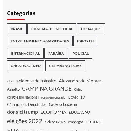
Categorias
BRASIL
CIÊNCIA & TECNOLOGIA
DESTAQUES
ENTRETENIMENTO & VARIEDADES
ESPORTES
INTERNACIONAL
PARAÍBA
POLICIAL
UNCATEGORIZED
ÚLTIMAS NOTÍCIAS
acidente de trânsito
Alexandre de Moraes
#TSE
CAMPINA GRANDE
Assalto
China
Covid-19
congresso nacional
corpo encontrado
Cícero Lucena
Câmara dos Deputados
donald trump
ECONOMIA
EDUCAÇÃO
eleições 2022
eleições 2026
empregos
ESTUPRO
EUA