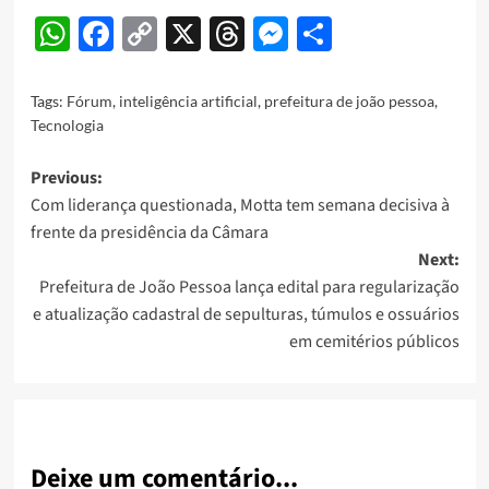
WhatsApp
Facebook
Copy
X
Threads
Messenger
Share
Link
Tags:
Fórum
,
inteligência artificial
,
prefeitura de joão pessoa
,
Tecnologia
Post
Previous:
Com liderança questionada, Motta tem semana decisiva à
navigation
frente da presidência da Câmara
Next:
Prefeitura de João Pessoa lança edital para regularização
e atualização cadastral de sepulturas, túmulos e ossuários
em cemitérios públicos
Deixe um comentário...