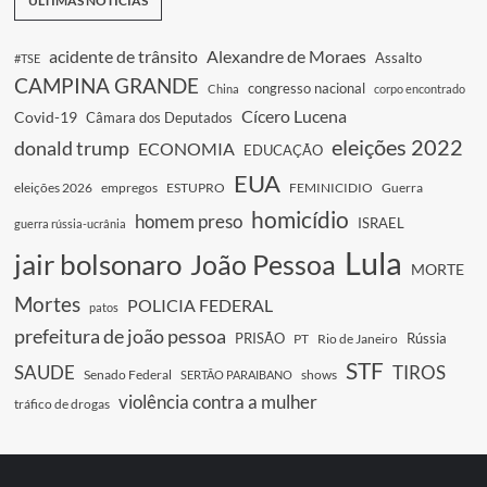
ÚLTIMAS NOTÍCIAS
acidente de trânsito
Alexandre de Moraes
Assalto
#TSE
CAMPINA GRANDE
congresso nacional
China
corpo encontrado
Cícero Lucena
Covid-19
Câmara dos Deputados
eleições 2022
donald trump
ECONOMIA
EDUCAÇÃO
EUA
eleições 2026
empregos
ESTUPRO
FEMINICIDIO
Guerra
homicídio
homem preso
ISRAEL
guerra rússia-ucrânia
Lula
jair bolsonaro
João Pessoa
MORTE
Mortes
POLICIA FEDERAL
patos
prefeitura de joão pessoa
PRISÃO
Rússia
PT
Rio de Janeiro
STF
SAUDE
TIROS
Senado Federal
shows
SERTÃO PARAIBANO
violência contra a mulher
tráfico de drogas