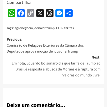
Compartilhar
WhatsApp
Facebook
Copy
X
Threads
Messenger
Share
Link
Tags:
agronegócio
,
donald trump
,
EUA
,
tarifas
Post
Previous:
Comissão de Relações Exteriores da Câmara dos
navigation
Deputados aprova moção de louvor a Trump
Next:
Em nota, Eduardo Bolsonaro diz que tarifa de Trump ao
Brasil é resposta a abusos de Moraes e à ruptura com
‘valores do mundo livre’
Deixe um comentário...