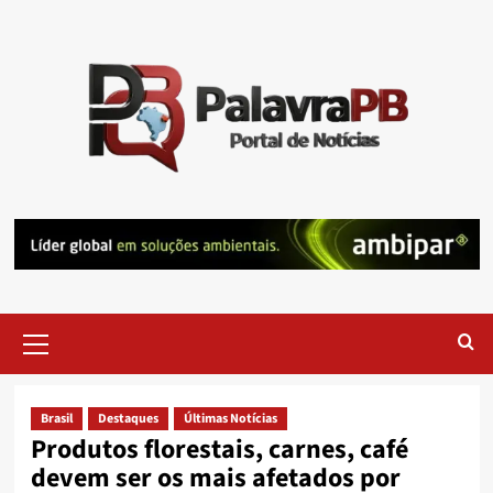
Skip
to
content
Primary
Menu
Brasil
Destaques
Últimas Notícias
Produtos florestais, carnes, café
devem ser os mais afetados por