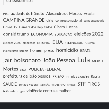
ÚLTIMAS NOTÍCIAS
acidente de trânsito
Alexandre de Moraes
Assalto
#TSE
CAMPINA GRANDE
congresso nacional
China
corpo encontrado
Cícero Lucena
Covid-19
Câmara dos Deputados
eleições 2022
donald trump
ECONOMIA
EDUCAÇÃO
EUA
eleições 2026
empregos
ESTUPRO
FEMINICIDIO
Guerra
homicídio
homem preso
ISRAEL
guerra rússia-ucrânia
Lula
jair bolsonaro
João Pessoa
MORTE
Mortes
POLICIA FEDERAL
patos
prefeitura de joão pessoa
PRISÃO
Rússia
PT
Rio de Janeiro
STF
SAUDE
TIROS
Senado Federal
shows
SERTÃO PARAIBANO
violência contra a mulher
tráfico de drogas