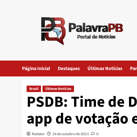
Skip
to
content
Página Inicial
Destaques
Últimas Notícias
Par
Brasil
Últimas Notícias
PSDB: Time de D
app de votação 
Redator
16 de outubro de 2021
0