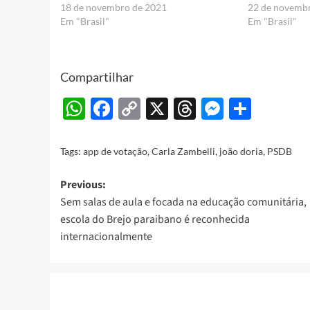
18 de novembro de 2021
22 de novemb
Em "Brasil"
Em "Brasil"
Compartilhar
WhatsApp
Facebook
Copy
X
Threads
Messeng
Share
Link
Tags:
app de votação
,
Carla Zambelli
,
joão doria
,
PSDB
Post
Previous:
Sem salas de aula e focada na educação comunitária,
navigation
escola do Brejo paraibano é reconhecida
internacionalmente