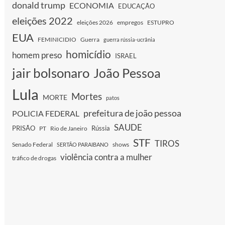
donald trump
ECONOMIA
EDUCAÇÃO
eleições 2022
eleições 2026
empregos
ESTUPRO
EUA
FEMINICIDIO
Guerra
guerra rússia-ucrânia
homicídio
homem preso
ISRAEL
jair bolsonaro
João Pessoa
Lula
Mortes
MORTE
patos
prefeitura de joão pessoa
POLICIA FEDERAL
SAUDE
PRISÃO
Rússia
PT
Rio de Janeiro
STF
TIROS
Senado Federal
shows
SERTÃO PARAIBANO
violência contra a mulher
tráfico de drogas