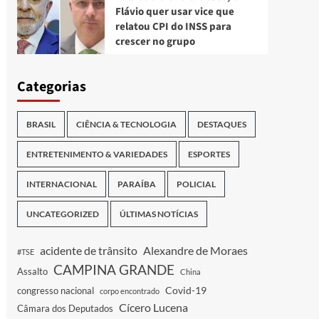
Flávio quer usar vice que
relatou CPI do INSS para
crescer no grupo
Categorias
BRASIL
CIÊNCIA & TECNOLOGIA
DESTAQUES
ENTRETENIMENTO & VARIEDADES
ESPORTES
INTERNACIONAL
PARAÍBA
POLICIAL
UNCATEGORIZED
ÚLTIMAS NOTÍCIAS
acidente de trânsito
Alexandre de Moraes
#TSE
CAMPINA GRANDE
Assalto
China
Covid-19
congresso nacional
corpo encontrado
Cícero Lucena
Câmara dos Deputados