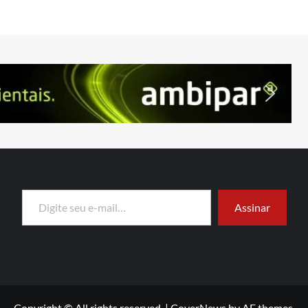
Digite seu e-mail…
Assinar
Copyright © All rights reserved.
|
CoverNews
by AF themes.