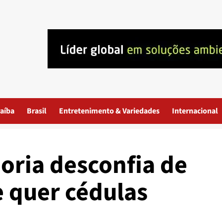
aíba
Brasil
Entretenimento & Variedades
Internacional
oria desconfia de
e quer cédulas