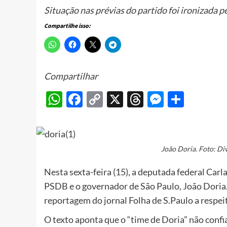
Situação nas prévias do partido foi ironizada p
Compartilhe isso:
Compartilhar
WhatsApp
Facebook
Copy
X
Threads
Messeng
Share
Link
João Doria. Foto: D
Nesta sexta-feira (15), a deputada federal Carla
PSDB e o governador de São Paulo, João Doria.
reportagem do jornal Folha de S.Paulo a respeit
O texto aponta que o “time de Doria” não confi