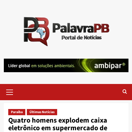
Skip
to
content
Primary
Menu
Paraíba
Últimas Notícias
Quatro homens explodem caixa
eletrônico em supermercado de