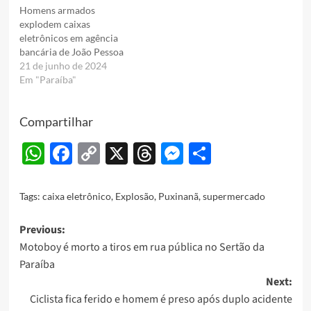
Homens armados
explodem caixas
eletrônicos em agência
bancária de João Pessoa
21 de junho de 2024
Em "Paraíba"
Compartilhar
WhatsApp
Facebook
Copy
X
Threads
Messenger
Share
Link
Tags:
caixa eletrônico
,
Explosão
,
Puxinanã
,
supermercado
Post
Previous:
Motoboy é morto a tiros em rua pública no Sertão da
navigation
Paraíba
Next:
Ciclista fica ferido e homem é preso após duplo acidente