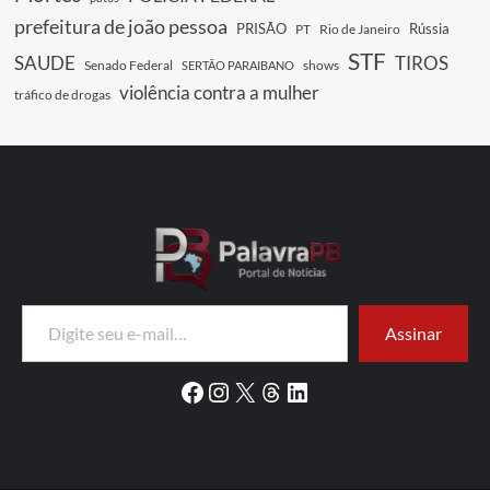
prefeitura de joão pessoa
PRISÃO
Rússia
PT
Rio de Janeiro
STF
SAUDE
TIROS
Senado Federal
shows
SERTÃO PARAIBANO
violência contra a mulher
tráfico de drogas
Digite seu e-mail…
Assinar
Facebook
Instagram
X
Threads
LinkedIn