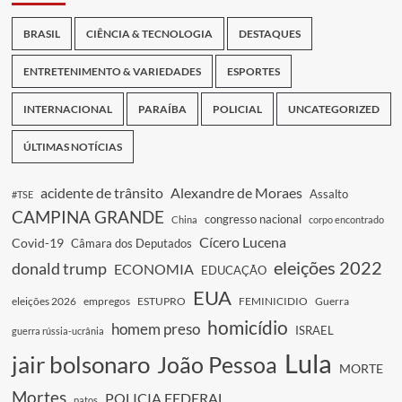
BRASIL
CIÊNCIA & TECNOLOGIA
DESTAQUES
ENTRETENIMENTO & VARIEDADES
ESPORTES
INTERNACIONAL
PARAÍBA
POLICIAL
UNCATEGORIZED
ÚLTIMAS NOTÍCIAS
acidente de trânsito
Alexandre de Moraes
Assalto
#TSE
CAMPINA GRANDE
congresso nacional
China
corpo encontrado
Cícero Lucena
Covid-19
Câmara dos Deputados
eleições 2022
donald trump
ECONOMIA
EDUCAÇÃO
EUA
eleições 2026
empregos
ESTUPRO
FEMINICIDIO
Guerra
homicídio
homem preso
ISRAEL
guerra rússia-ucrânia
Lula
jair bolsonaro
João Pessoa
MORTE
Mortes
POLICIA FEDERAL
patos